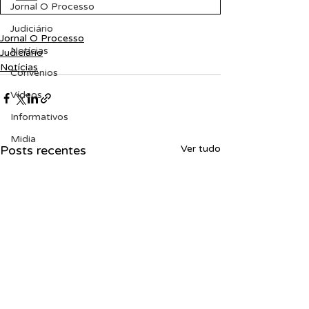
Jornal O Processo
Judiciário
Jornal O Processo
Notícias
Judiciário
Notícias
Convênios
Vídeos
Informativos
Midia
Posts recentes
Ver tudo