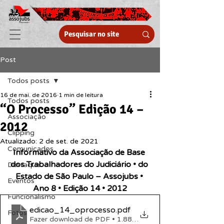
Post
Todos posts
16 de mai. de 2016
1 min de leitura
Todos posts
“O Processo” Edição 14 –
Associação
2012
Clipping
Atualizado:
2 de set. de 2021
Comunicados
Informativo da Associação de Base 
dos Trabalhadores do Judiciário • do 
Destaque
Estado de São Paulo – Assojubs • 
Eventos
Ano 8 • Edição 14 • 2012
Funcionalismo
edicao_14_oprocesso
.pdf
Fotos
Fazer download de PDF • 1.88MB