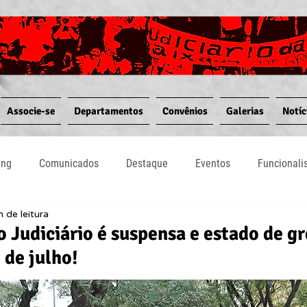
Associe-se
Departamentos
Convênios
Galerias
Notíc
ing
Comunicados
Destaque
Eventos
Funcional
n de leitura
Notícias
Convênios
Vídeos
Informativos
o Judiciário é suspensa e estado de gr
 de julho!