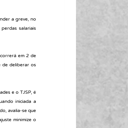
der a greve, no 
erdas salariais 
orrerá em 2 de 
de deliberar os 
ades e o TJSP, é 
ndo iniciada a 
o, avalia-se que 
juste minimize o 