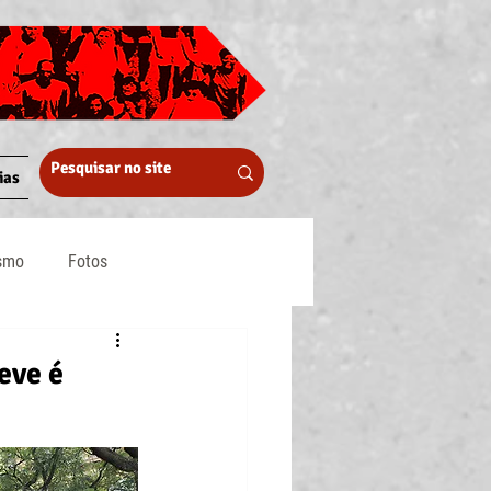
ias
ismo
Fotos
Midia
eve é