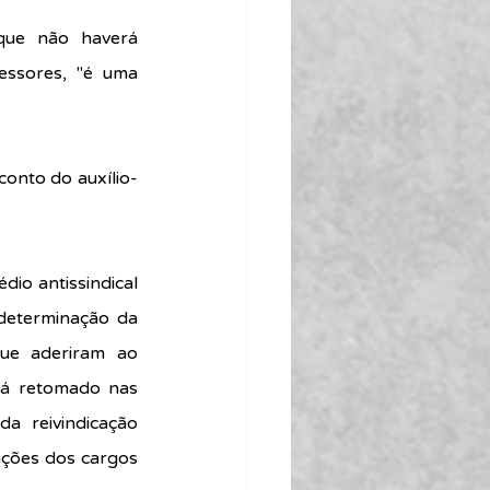
que não haverá 
ssores, "é uma 
onto do auxílio-
io antissindical 
determinação da 
ue aderiram ao 
rá retomado nas 
 reivindicação 
ções dos cargos 