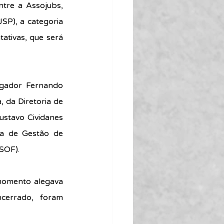
tre a Assojubs, 
P), a categoria 
tivas, que será 
gador Fernando 
 da Diretoria de 
stavo Cividanes 
a de Gestão de 
SOF).
momento alegava 
errado, foram 