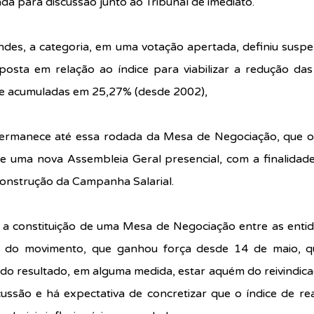
da para discussão junto ao Tribunal de imediato. 
des, a categoria, em uma votação apertada, definiu suspen
sta em relação ao índice para viabilizar a redução das p
 e acumuladas em 25,27% (desde 2002), 
ermanece até essa rodada da Mesa de Negociação, que oc
e uma nova Assembleia Geral presencial, com a finalidade 
onstrução da Campanha Salarial. 
e a constituição de uma Mesa de Negociação entre as entid
s do movimento, que ganhou força desde 14 de maio, qua
 do resultado, em alguma medida, estar aquém do reivindicad
ssão e há expectativa de concretizar que o índice de rea