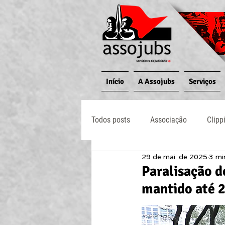
Início
A Assojubs
Serviços
Todos posts
Associação
Clipp
29 de mai. de 2025
3 mi
Jornal O Processo
Judiciário
Paralisação d
mantido até 2