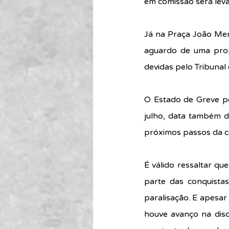
em comissão será leva
Já na Praça João Men
aguardo de uma propo
devidas pelo Tribunal
O Estado de Greve p
julho, data também d
próximos passos da c
É válido ressaltar qu
parte das conquista
paralisação. E apesar
houve avanço na discu