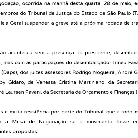
ciação, ocorrida na manhã desta quarta, 28 de maio, en
embros do Tribunal de Justiça do Estado de São Paulo (TJS
eia Geral suspender a greve até a próxima rodada de trata
ão aconteceu sem a presença do presidente, desembar
, mas com as participações do desembargador Irineu Fava,
 (Daps), dos juízes assessores Rodrigo Nogueira, André Gu
y Gidaro, de Vanessa Cristina Martiniano, da Secretari
é Laursen Pavani, da Secretaria de Orçamento e Finanças (
 e muita resistência por parte do Tribunal, que a todo 
m a Mesa de Negociação se o movimento fosse enc
intes propostas: