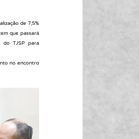
lização de 7,5% 
em que passará 
l do TJSP para 
to no encontro 