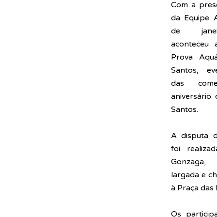
Com a prese
da Equipe A
de janei
aconteceu 
Prova Aquá
Santos, eve
das come
aniversário
Santos.
A disputa d
foi realiza
Gonzaga, 
largada e ch
à Praça das 
Os particip