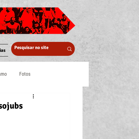
ias
ismo
Fotos
Midia
sojubs