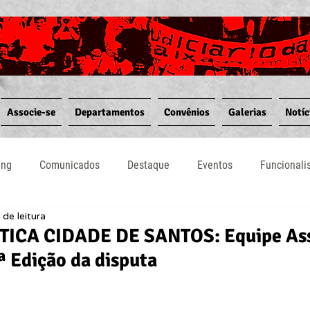
Associe-se
Departamentos
Convênios
Galerias
Notíc
ing
Comunicados
Destaque
Eventos
Funcional
 de leitura
Notícias
Convênios
Vídeos
Informativos
ICA CIDADE DE SANTOS: Equipe As
ª Edição da disputa