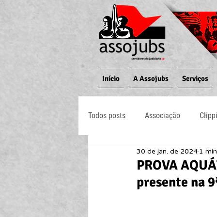
Início
A Assojubs
Serviços
Todos posts
Associação
Clipp
30 de jan. de 2024
1 min
Jornal O Processo
Judiciário
PROVA AQUÁT
presente na 9