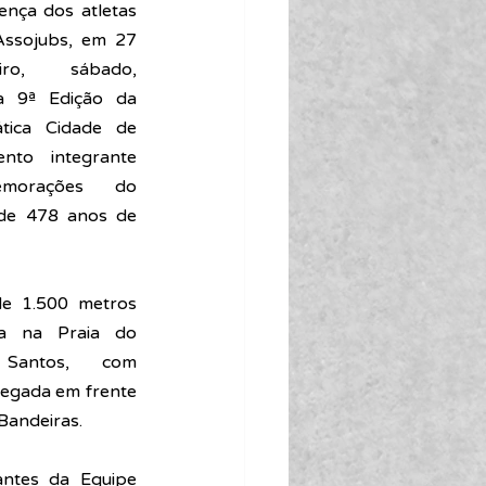
nça dos atletas 
ssojubs, em 27 
ro, sábado, 
a 9ª Edição da 
tica Cidade de 
nto integrante 
morações do 
 de 478 anos de 
e 1.500 metros 
da na Praia do 
Santos, com 
egada em frente 
Bandeiras.
antes da Equipe 