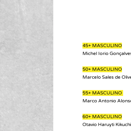
45+ MASCULINO
Michel Iorio Gonçalv
50+ MASCULINO
Marcelo Sales de Oliv
55+ MASCULINO 
Marco Antonio Alonso
60+ MASCULINO
Otavio Haruyti Kikuc