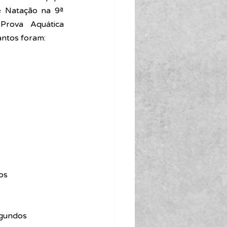
 Natação na 9ª 
Prova Aquática 
antos foram:
os
egundos