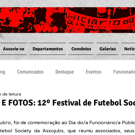
Associe-se
Departamentos
Convênios
Galerias
Notíc
ing
Comunicados
Destaque
Eventos
Funcional
 de leitura
Notícias
Convênios
Vídeos
Informativos
 FOTOS: 12º Festival de Futebol Soc
ubro, foi de comemoração ao Dia do/a Funcionário/a Públic
utebol Society da Assojubs, que reuniu associados, seu