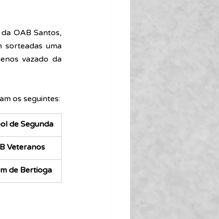
r da OAB Santos, 
m sorteadas uma 
menos vazado da 
ram os seguintes:
bol de Segunda
B Veteranos
um de Bertioga