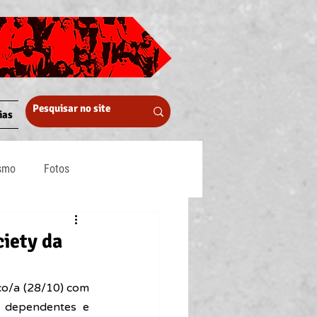
ias
ismo
Fotos
Midia
iety da
o/a (28/10) com 
s dependentes e 