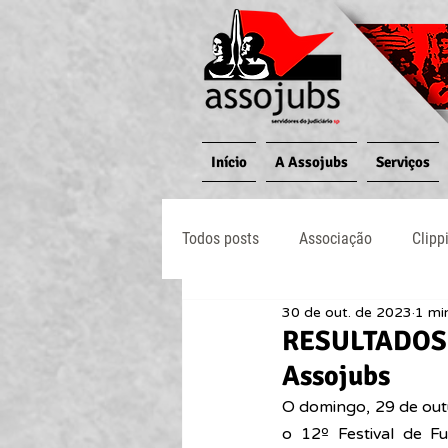
Início
A Assojubs
Serviços
Todos posts
Associação
Clipp
30 de out. de 2023
1 min
Jornal O Processo
Judiciário
RESULTADOS E
Assojubs
O domingo, 29 de out
o 12º Festival de F