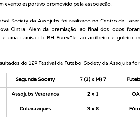
m evento esportivo promovido pela associação.
ebol Society da Assojubs foi realizado no Centro de Laze
ova Cintra. Além da premiação, ao final dos jogos fora
 e uma camisa da RH Futevôlei ao artilheiro e goleiro 
sultados do 12º Festival de Futebol Society da Assojubs fo
Segunda Society
7 (3) x (4) 7
​Fute
Assojubs Veteranos
2 x 1
OA
Cubacraques
3 x 8
 Fór