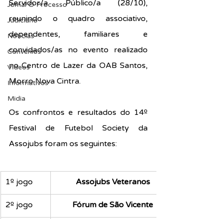
Servidor/a Público/a (28/10), 
Jornal O Processo
reunindo o quadro associativo, 
Judiciário
dependentes, familiares e 
Notícias
convidados/as no evento realizado 
Convênios
no Centro de Lazer da OAB Santos, 
Vídeos
Morro Nova Cintra.
Informativos
Midia
Os confrontos e resultados do 14º 
Festival de Futebol Society da 
Assojubs foram os seguintes:
1º jogo
Assojubs Veteranos
2º jogo
Fórum de São Vicente