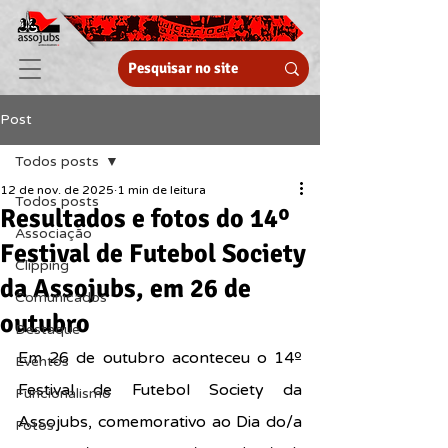
Post
Todos posts
12 de nov. de 2025
1 min de leitura
Todos posts
Resultados e fotos do 14º
Associação
Festival de Futebol Society
Clipping
da Assojubs, em 26 de
Comunicados
outubro
Destaque
Em 26 de outubro aconteceu o 14º 
Eventos
Festival de Futebol Society da 
Funcionalismo
Assojubs, comemorativo ao Dia do/a 
Fotos