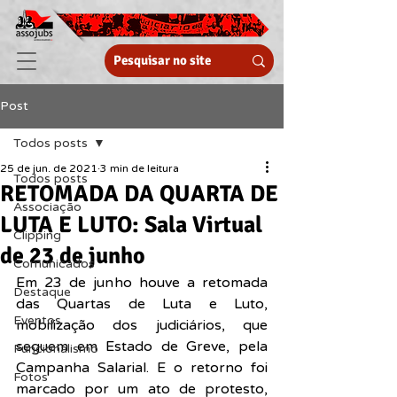
Post
Todos posts
25 de jun. de 2021
3 min de leitura
Todos posts
RETOMADA DA QUARTA DE
Associação
LUTA E LUTO: Sala Virtual
Clipping
de 23 de junho
Comunicados
Em 23 de junho houve a retomada 
Destaque
das Quartas de Luta e Luto, 
Eventos
mobilização dos judiciários, que 
seguem em Estado de Greve, pela 
Funcionalismo
Campanha Salarial. E o retorno foi 
Fotos
marcado por um ato de protesto, 