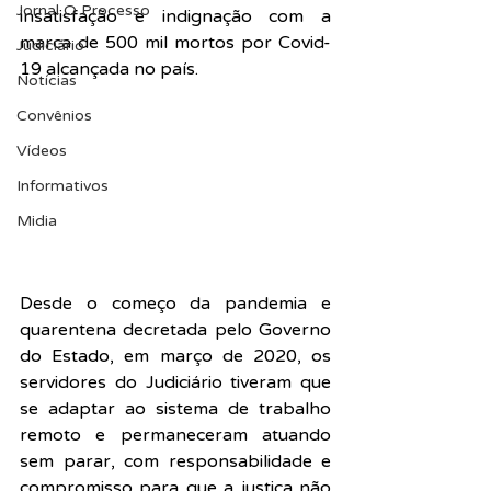
Jornal O Processo
insatisfação e indignação com a 
marca de 500 mil mortos por Covid-
Judiciário
19 alcançada no país. 
Notícias
Convênios
Vídeos
Informativos
Midia
Desde o começo da pandemia e 
quarentena decretada pelo Governo 
do Estado, em março de 2020, os 
servidores do Judiciário tiveram que 
se adaptar ao sistema de trabalho 
remoto e permaneceram atuando 
sem parar, com responsabilidade e 
compromisso para que a justiça não 