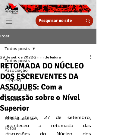
Post
Todos posts
29 de set. de 2022
2 min de leitura
Todos posts
RETOMADA DO NÚCLEO
Associação
DOS ESCREVENTES DA
Clipping
ASSOJUBS: Com a
Comunicados
discussão sobre o Nível
Destaque
Superior
Eventos
Nesta terça, 27 de setembro, 
Funcionalismo
aconteceu a retomada das 
Fotos
discussões do Núcleo dos 