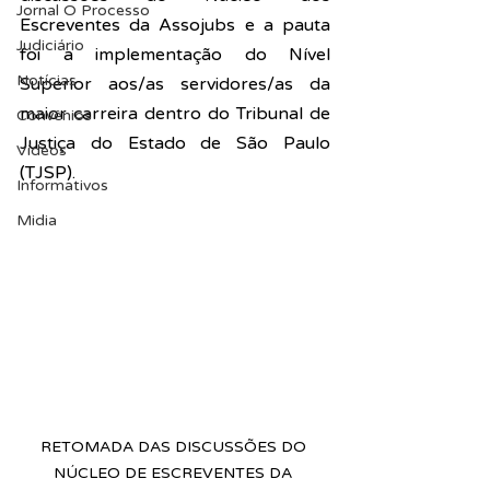
Jornal O Processo
Escreventes da Assojubs e a pauta 
Judiciário
foi a implementação do Nível 
Notícias
Superior aos/as servidores/as da 
maior carreira dentro do Tribunal de 
Convênios
Justiça do Estado de São Paulo 
Vídeos
(TJSP).
Informativos
Midia
RETOMADA DAS DISCUSSÕES DO 
NÚCLEO DE ESCREVENTES DA 