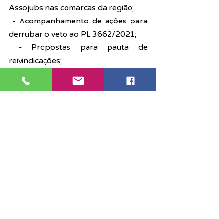
Assojubs nas comarcas da região;
 - Acompanhamento de ações para 
derrubar o veto ao PL 3662/2021;
 - Propostas para pauta de 
reivindicações;
 - Agrupar os/as aposentados/as 
nessa luta pelo Nível Superior, pois, 
com a aprovação, também serão 
abrangidos.
Galeria de Fotos