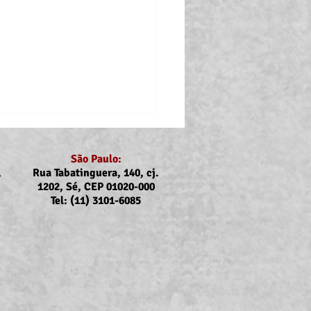
São Paulo:
,
Rua Tabatinguera, 140, cj.
1202, Sé, CEP 01020-000
Tel: (11) 3101-6085
nicado Assojubs:
uste Unimed Odonto em
to (2026)