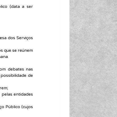
co (data a ser 
sa dos Serviços 
os que se reúnem 
mana.
com debates nas 
possibilidade de 
rem;
 pelas entidades 
o Público (cujos 