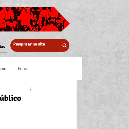
ias
ismo
Fotos
Midia
úblico