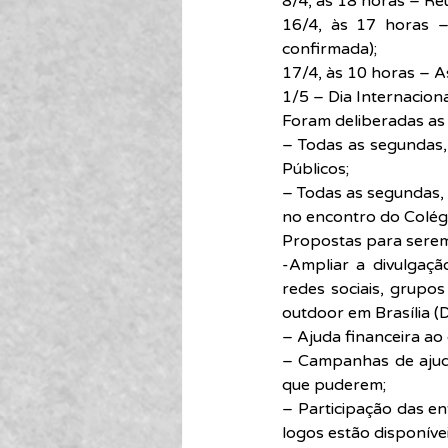
8/4, às 18 horas – R
16/4, às 17 horas –
confirmada);
17/4, às 10 horas – A
1/5 – Dia Internacion
Foram deliberadas as
– Todas as segundas,
Públicos;
– Todas as segundas, 
no encontro do Colégi
Propostas para serem
-Ampliar a divulgaçã
redes sociais, grupos
outdoor em Brasília (
– Ajuda financeira ao
– Campanhas de ajuda 
que puderem;
– Participação das en
logos estão disponívei