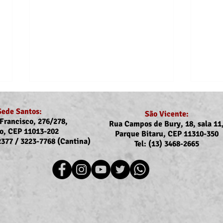
Sede Santos:
São Vicente:
Francisco, 276/278,
Rua Campos de Bury, 18, sala 11
o, CEP 11013-202
Parque Bitaru, CEP 11310-350
-2377 / 3223-7768 (Cantina)
Tel: (13) 3468-2665
Recomposição do auxílio-
Comu
saúde: Implementação dos
Reaj
novos valores entra na folha
agos
de julho (pagamento em
agosto)