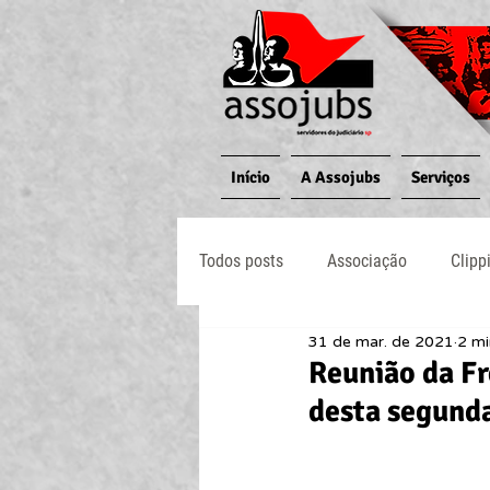
Início
A Assojubs
Serviços
Todos posts
Associação
Clipp
31 de mar. de 2021
2 mi
Jornal O Processo
Judiciário
Reunião da Fr
desta segund