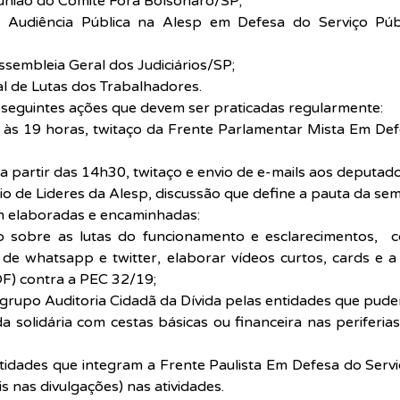
eunião do Comitê Fora Bolsonaro/SP;
 Audiência Pública na Alesp em Defesa do Serviço Públi
ssembleia Geral dos Judiciários/SP;
al de Lutas dos Trabalhadores.
 seguintes ações que devem ser praticadas regularmente:
 às 19 horas, twitaço da Frente Parlamentar Mista Em Defe
a partir das 14h30, twitaço e envio de e-mails aos deputad
o de Lideres da Alesp, discussão que define a pauta da se
 elaboradas e encaminhadas:
o sobre as lutas do funcionamento e esclarecimentos,  
 de whatsapp e twitter, elaborar vídeos curtos, cards e a 
DF) contra a PEC 32/19;
 grupo Auditoria Cidadã da Dívida pelas entidades que pude
solidária com cestas básicas ou financeira nas periferias
tidades que integram a Frente Paulista Em Defesa do Serviç
s nas divulgações) nas atividades.