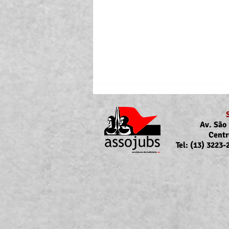
Av. São 
Centr
Tel: (13) 3223
Portaria Nº 10.855/2026
sobre a atualização da
concessão do auxílio-saúde
para servidores/as ativos/as e
inativos/as