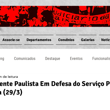
Associe-se
Departamentos
Convênios
Galerias
Notíc
ing
Comunicados
Destaque
Eventos
Funcional
n de leitura
Notícias
Convênios
Vídeos
Informativos
ente Paulista Em Defesa do Serviço P
a (29/3)