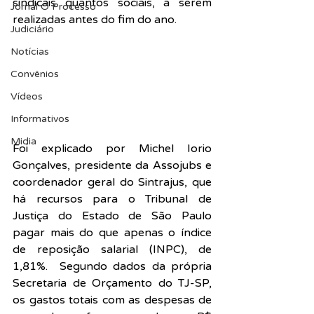
sindicais quantos sociais, a serem 
Jornal O Processo
realizadas antes do fim do ano.
Judiciário
Notícias
Convênios
Vídeos
Informativos
Midia
Foi explicado por Michel Iorio 
Gonçalves, presidente da Assojubs e 
coordenador geral do Sintrajus, que 
há recursos para o Tribunal de 
Justiça do Estado de São Paulo 
pagar mais do que apenas o índice 
de reposição salarial (INPC), de 
1,81%.  Segundo dados da própria 
Secretaria de Orçamento do TJ-SP, 
os gastos totais com as despesas de 