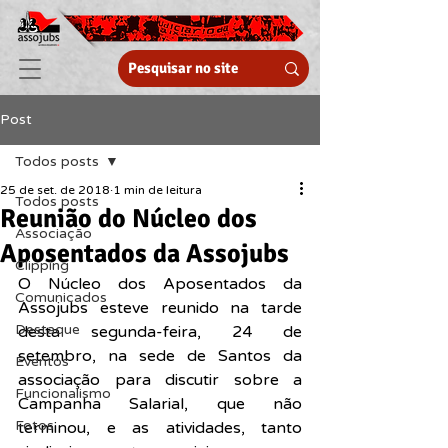
Post
Todos posts
25 de set. de 2018
1 min de leitura
Todos posts
Reunião do Núcleo dos
Associação
Aposentados da Assojubs
Clipping
O Núcleo dos Aposentados da 
Comunicados
Assojubs esteve reunido na tarde 
Destaque
desta segunda-feira, 24 de 
setembro, na sede de Santos da 
Eventos
associação para discutir sobre a 
Funcionalismo
Campanha Salarial, que não 
Fotos
terminou, e as atividades, tanto 