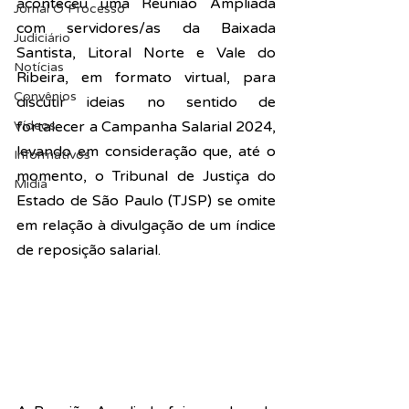
aconteceu uma Reunião Ampliada 
Jornal O Processo
com servidores/as da Baixada 
Judiciário
Santista, Litoral Norte e Vale do 
Notícias
Ribeira, em formato virtual, para 
Convênios
discutir ideias no sentido de 
Vídeos
fortalecer a Campanha Salarial 2024, 
levando em consideração que, até o 
Informativos
momento, o Tribunal de Justiça do 
Midia
Estado de São Paulo (TJSP) se omite 
em relação à divulgação de um índice 
de reposição salarial.