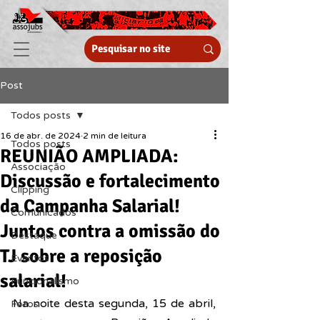
Post
Todos posts
16 de abr. de 2024
2 min de leitura
Todos posts
REUNIÃO AMPLIADA:
Associação
Discussão e fortalecimento
Clipping
da Campanha Salarial!
Comunicados
Juntos contra a omissão do
Destaque
TJ sobre a reposição
Eventos
salarial!
Funcionalismo
Na noite desta segunda, 15 de abril, 
Fotos