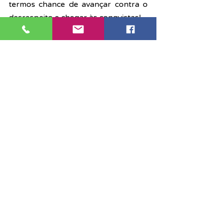
termos chance de avançar contra o 
desrespeito e chegar às conquistas!
Associação
Destaque
Notícias
Posts recentes
Ver tudo