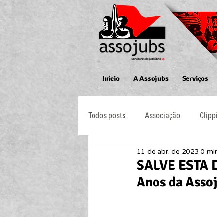
Início
A Assojubs
Serviços
Todos posts
Associação
Clipp
11 de abr. de 2023
0 min
Jornal O Processo
Judiciário
SALVE ESTA D
Anos da Assoj