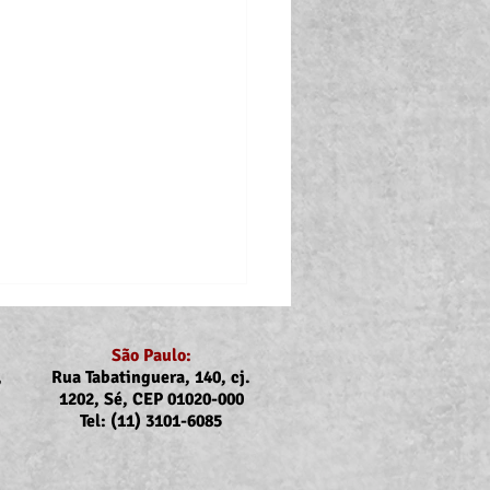
São Paulo:
,
Rua Tabatinguera, 140, cj.
1202, Sé, CEP 01020-000
Tel: (11) 3101-6085