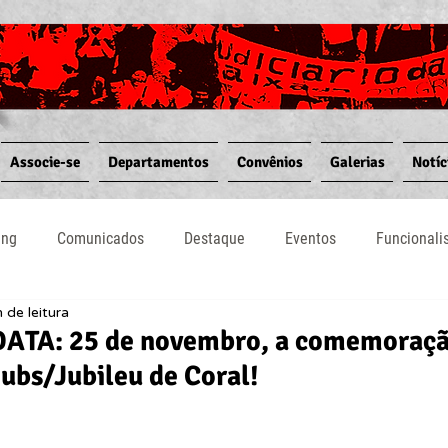
Associe-se
Departamentos
Convênios
Galerias
Notíc
ing
Comunicados
Destaque
Eventos
Funcional
 de leitura
Notícias
Convênios
Vídeos
Informativos
ATA: 25 de novembro, a comemoraçã
ubs/Jubileu de Coral!