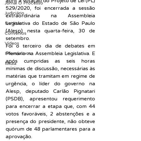
abrir a votação do Projeto de Lei (PL) 
Jornal O Processo
529/2020, foi encerrada a sessão 
Judiciário
extraordinária na Assembleia 
Legislativa do Estado de São Paulo 
Notícias
(Alesp) nesta quarta-feira, 30 de 
Convênios
setembro.
Vídeos
Foi o terceiro dia de debates em 
Plenário na Assembleia Legislativa. E 
Informativos
após cumpridas as seis horas 
Midia
mínimas de discussão, necessárias às 
matérias que tramitam em regime de 
urgência, o líder do governo na 
Alesp, deputado Carlão Pignatari 
(PSDB), apresentou requerimento 
para encerrar a etapa que, com 44 
votos favoráveis, 2 abstenções e a 
presença do presidente, não obteve 
quórum de 48 parlamentares para a 
aprovação.