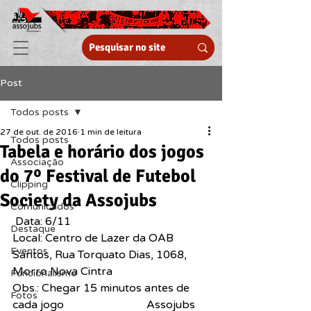
Post
Todos posts
27 de out. de 2016
1 min de leitura
Todos posts
Tabela e horário dos jogos
Associação
do 7º Festival de Futebol
Clipping
Society da Assojubs
Comunicados
 Data: 6/11
Destaque
Local: Centro de Lazer da OAB 
Eventos
Santos, Rua Torquato Dias, 1068, 
Morro Nova Cintra
Funcionalismo
Obs.: Chegar 15 minutos antes de 
Fotos
cada jogo
1º Jogo – 9h15
Assojubs 