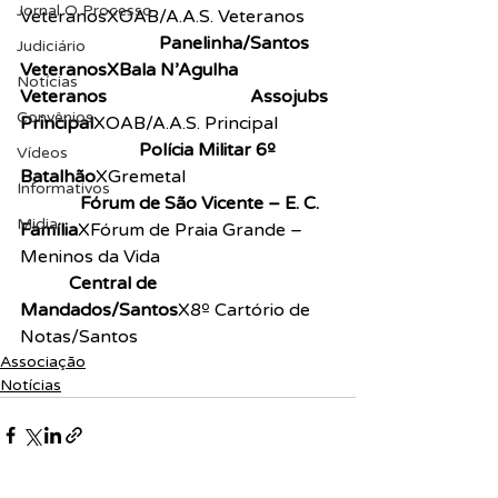
Jornal O Processo
VeteranosXOAB/A.A.S. Veteranos
2º 
Jogo – 10 horas
Panelinha/Santos 
Judiciário
VeteranosXBala N’Agulha 
Notícias
Veteranos
3º Jogo – 10h45
Assojubs 
Convênios
Principal
XOAB/A.A.S. Principal
4º 
Jogo – 11h30
Polícia Militar 6º 
Vídeos
Batalhão
XGremetal
5º Jogo –
Informativos
 12h15
Fórum de São Vicente – E. C. 
Midia
Família
XFórum de Praia Grande – 
Meninos da Vida
6º Jogo – 13 
horas
Central de 
Mandados/Santos
X8º Cartório de 
Notas/Santos
Associação
Notícias