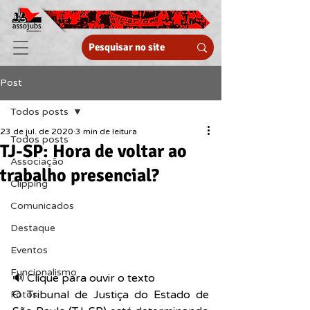
Post
Todos posts
23 de jul. de 2020
3 min de leitura
Todos posts
TJ-SP: Hora de voltar ao
Associação
trabalho presencial?
Clipping
Comunicados
Destaque
Eventos
Funcionalismo
🔊 Clique para ouvir o texto  
O Tribunal de Justiça do Estado de 
Fotos