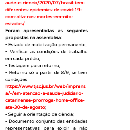
aude-e-ciencia/2020/07/brasil-tem-
diferentes-epidemias-de-covid-19-
com-alta-nas-mortes-em-oito-
estados/
Foram apresentadas as seguintes 
propostas na assembleia:
▪️ Estado de mobilização permanente;
▪️ Verificar as condições de trabalho 
em cada prédio;
▪️ Testagem para retorno;
▪️ Retorno só a partir de 8/9, se tiver 
condições
https://www.tjsc.jus.br/web/imprens
a/-/em-atencao-a-saude-judiciario-
catarinense-prorroga-home-office-
ate-30-de-agosto
;
▪️ Seguir a orientação da ciência;
▪️ Documento conjunto das entidades 
representativas para exigir a não 