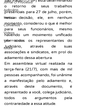
São Paulo (TJ-SP) está determinando 
Jornal O Processo
o retorno de seus trabalhos 
Judiciário
presenciais para 27 de julho, porém, 
nessa decisão, ele, em nenhum 
Notícias
momento, considerou o que é melhor 
Convênios
para seus funcionários, mesmo 
Vídeos
havendo um movimento unificado 
por todos os representantes do 
Informativos
Judiciário, através de suas 
Midia
associações e sindicatos, em prol do 
adiamento dessa abertura.
Em assembleia virtual realizada na 
terça-feira (21/7), com mais de mil 
pessoas acompanhando, foi unânime 
a manifestação pelo adiamento e, 
através deste documento, é 
apresentado a você, colega judiciário, 
todos os argumentos pela 
contrariedade a essa atitude.