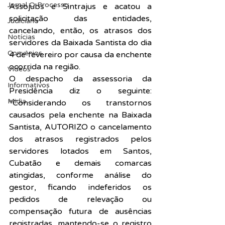
Jornal O Processo
Assojubs e Sintrajus e acatou a 
solicitação das entidades, 
Judiciário
cancelando, então, os atrasos dos 
Notícias
servidores da Baixada Santista do dia 
Convênios
4 de fevereiro por causa da enchente 
ocorrida na região.
Vídeos
O despacho da assessoria da 
Informativos
Presidência diz o seguinte: 
Midia
“Considerando os transtornos 
causados pela enchente na Baixada 
Santista, AUTORIZO o cancelamento 
dos atrasos registrados pelos 
servidores lotados em Santos, 
Cubatão e demais comarcas 
atingidas, conforme análise do 
gestor, ficando indeferidos os 
pedidos de relevação ou 
compensação futura de ausências 
registradas, mantendo-se o registro 