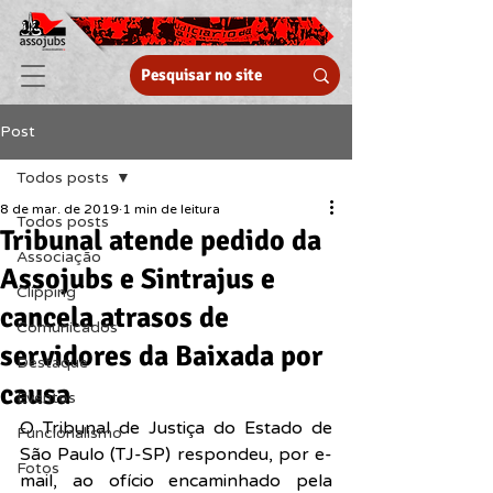
Post
Todos posts
8 de mar. de 2019
1 min de leitura
Todos posts
Tribunal atende pedido da
Associação
Assojubs e Sintrajus e
Clipping
cancela atrasos de
Comunicados
servidores da Baixada por
Destaque
causa
Eventos
O Tribunal de Justiça do Estado de 
Funcionalismo
São Paulo (TJ-SP) respondeu, por e-
Fotos
mail, ao ofício encaminhado pela 