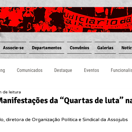
Associe-se
Departamentos
Convênios
Galerias
Notíc
ing
Comunicados
Destaque
Eventos
Funcional
n de leitura
Notícias
Convênios
Vídeos
Informativos
Manifestações da “Quartas de luta” 
o, diretora de Organização Política e Sindical da Assojubs