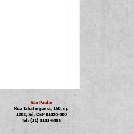
São Paulo:
,
Rua Tabatinguera, 140, cj.
1202, Sé, CEP 01020-000
Tel: (11) 3101-6085