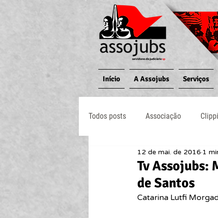
Início
A Assojubs
Serviços
Todos posts
Associação
Clipp
12 de mai. de 2016
1 mi
Jornal O Processo
Judiciário
Tv Assojubs: 
de Santos
Catarina Lutfi Morgad