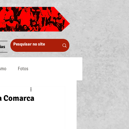
ias
ismo
Fotos
Midia
na Comarca