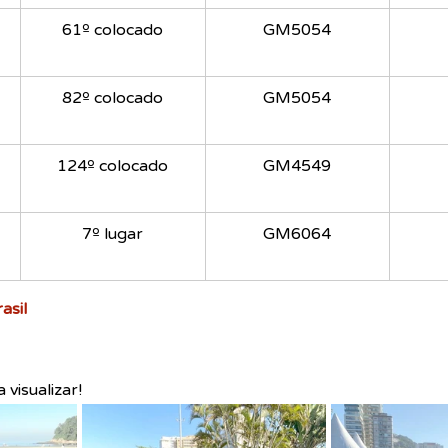
61º colocado
GM5054
82º colocado
GM5054
124º colocado
GM4549
7º lugar
GM6064
asil
visualizar!