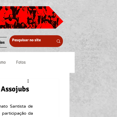
ias
ismo
Fotos
Midia
Assojubs
to Santista de 
participação da 