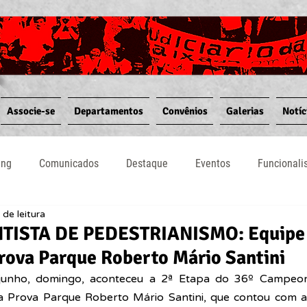
Associe-se
Departamentos
Convênios
Galerias
Notíc
ing
Comunicados
Destaque
Eventos
Funcional
 de leitura
Notícias
Convênios
Vídeos
Informativos
NTISTA DE PEDESTRIANISMO: Equipe 
rova Parque Roberto Mário Santini
unho, domingo, aconteceu a 2ª Etapa do 
36º Campeona
 Prova Parque Roberto Mário Santini, que contou com a 