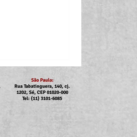
São Paulo:
,
Rua Tabatinguera, 140, cj.
1202, Sé, CEP 01020-000
Tel: (11) 3101-6085
nicado Assojubs:
uste Unimed Odonto em
to (2026)