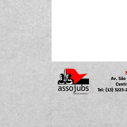
Av. São 
Centr
Tel: (13) 3223
Portaria Nº 10.855/2026
sobre a atualização da
concessão do auxílio-saúde