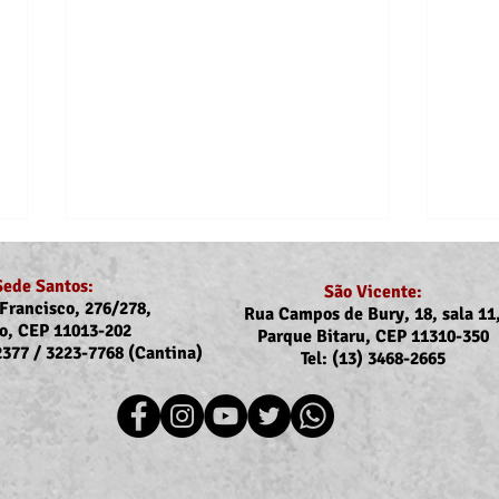
Sede Santos:
São Vicente:
Francisco, 276/278,
Rua Campos de Bury, 18, sala 11
o, CEP 11013-202
Parque Bitaru, CEP 11310-350
-2377 / 3223-7768 (Cantina)
Tel: (13) 3468-2665
Recomposição do auxílio-
Comu
saúde: Implementação dos
Reaj
novos valores entra na folha
agos