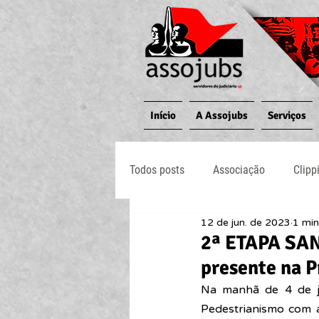
Início
A Assojubs
Serviços
Todos posts
Associação
Clipp
12 de jun. de 2023
1 min
Jornal O Processo
Judiciário
2ª ETAPA SA
presente na P
Na manhã de 4 de j
Pedestrianismo com a