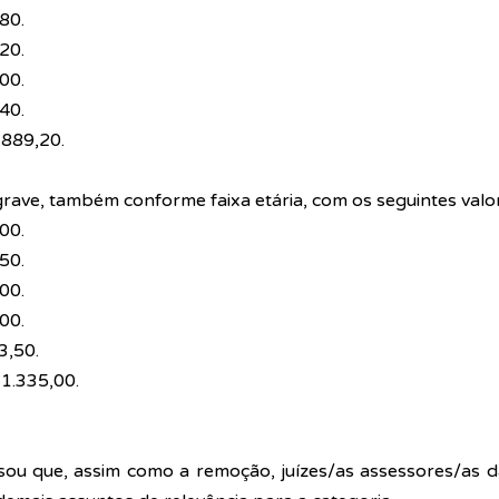
80.
20. 
00.
40. 
 889,20.
ave, também conforme faixa etária, com os seguintes valo
00. 
50.
00. 
00.
3,50. 
1.335,00.
ou que, assim como a remoção, juízes/as assessores/as 