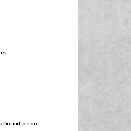
res:
darão andamento 