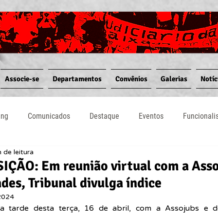
Associe-se
Departamentos
Convênios
Galerias
Notíc
ing
Comunicados
Destaque
Eventos
Funcional
 de leitura
Notícias
Convênios
Vídeos
Informativos
ÇÃO: Em reunião virtual com a Asso
des, Tribunal divulga índice
 2024
na tarde desta terça, 16 de abril, com a Assojubs e de