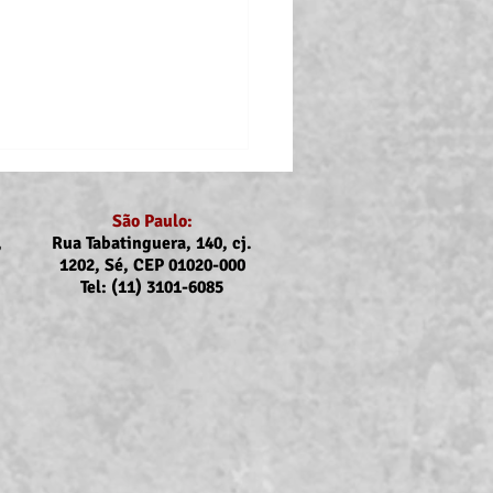
São Paulo:
,
Rua Tabatinguera, 140, cj.
1202, Sé, CEP 01020-000
Tel: (11) 3101-6085
nicado Assojubs:
uste Unimed Odonto em
to (2026)