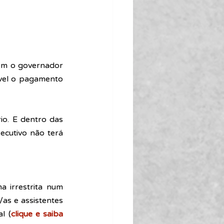
om o governador 
vel o pagamento 
rio
. E dentro das 
ecutivo não terá 
 irrestrita num 
as e assistentes 
l (
clique e saiba 