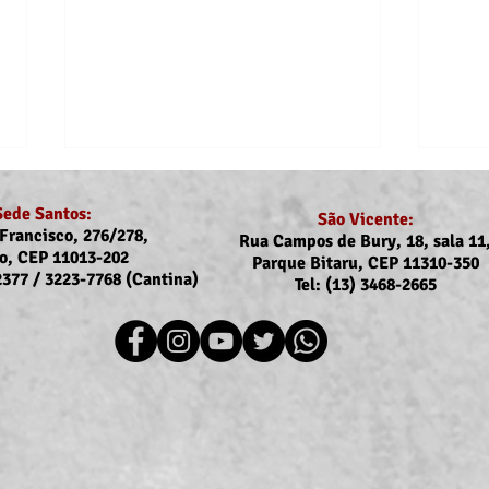
Sede Santos:
São Vicente:
Francisco, 276/278,
Rua Campos de Bury, 18, sala 11
o, CEP 11013-202
Parque Bitaru, CEP 11310-350
-2377 / 3223-7768 (Cantina)
Tel: (13) 3468-2665
Recomposição do auxílio-
Comu
saúde: Implementação dos
Reaj
novos valores entra na folha
agos
de julho (pagamento em
agosto)