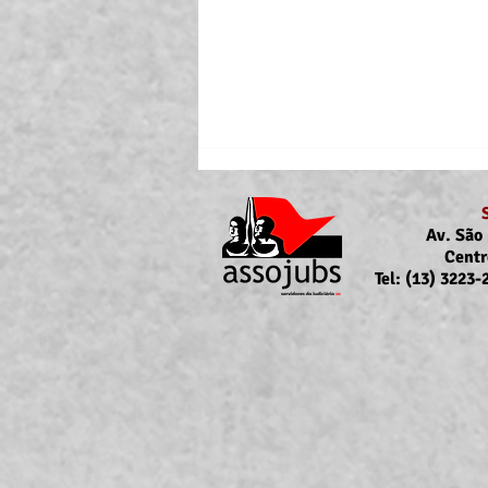
Av. São 
Centr
Tel: (13) 3223
Portaria Nº 10.855/2026
sobre a atualização da
concessão do auxílio-saúde
para servidores/as ativos/as e
inativos/as