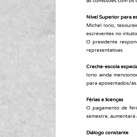
às comissões com os d
Nível Superior para e
Michel Iorio, tesoure
escreventes no intuit
O presidente respond
representativas.
Creche-escola especi
Iorio ainda menciono
para aposentados/as. 
Férias e licenças
O pagamento de féria
semestre, aumentará a
Diálogo constante