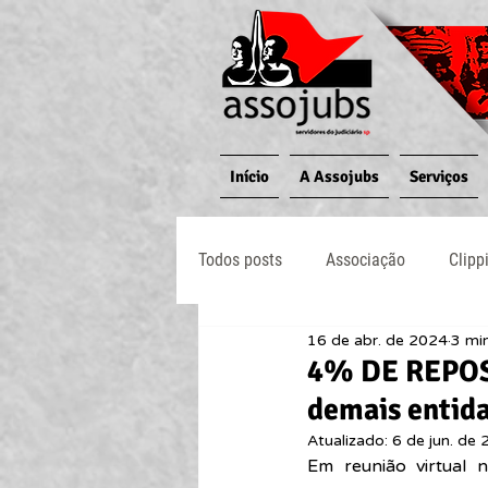
Início
A Assojubs
Serviços
Todos posts
Associação
Clipp
16 de abr. de 2024
3 min
Jornal O Processo
Judiciário
4% DE REPOSI
demais entida
Atualizado:
6 de jun. de
Em reunião virtual 