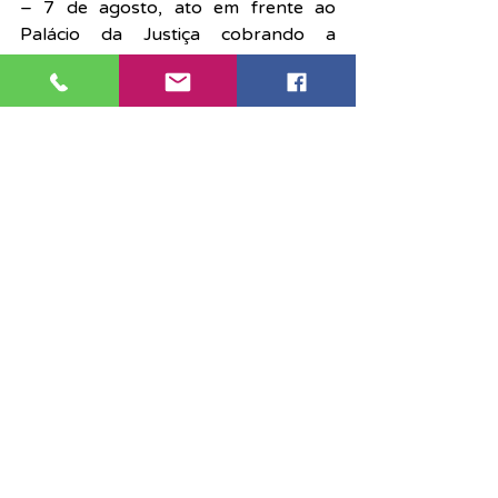
– 7 de agosto, ato em frente ao 
Palácio da Justiça cobrando a 
nomeação dos escreventes 
aprovados em concurso.
Comarca de Mongaguá
14 de junho: Greve Geral
Está sendo organizada para o dia 14 
de junho a Greve Geral contra a 
Proposta de Emenda à Constituição 
06/2019, acerca da reforma 
previdenciária. A PEC modifica o 
sistema de previdência social, dificulta 