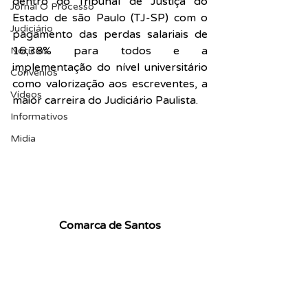
dentro do Tribunal de Justiça do 
Jornal O Processo
Estado de são Paulo (TJ-SP) com o 
Judiciário
pagamento das perdas salariais de 
16,38% para todos e a 
Notícias
implementação do nível universitário 
Convênios
como valorização aos escreventes, a 
Vídeos
maior carreira do Judiciário Paulista.
Informativos
Midia
Comarca de Santos