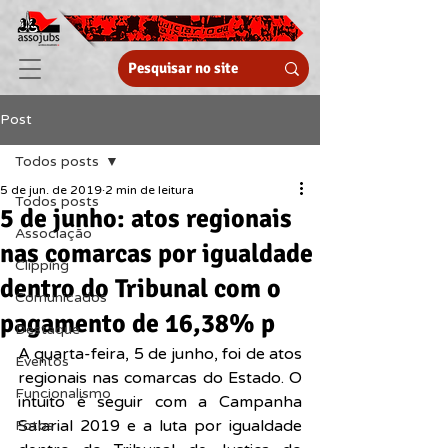
Post
Todos posts
5 de jun. de 2019
2 min de leitura
Todos posts
5 de junho: atos regionais
Associação
nas comarcas por igualdade
Clipping
dentro do Tribunal com o
Comunicados
pagamento de 16,38% p
Destaque
A quarta-feira, 5 de junho, foi de atos 
Eventos
regionais nas comarcas do Estado. O 
Funcionalismo
intuito é seguir com a Campanha 
Salarial 2019 e a luta por igualdade 
Fotos