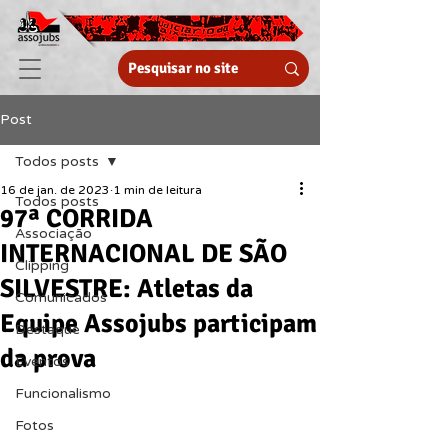
Post
Todos posts
16 de jan. de 2023
1 min de leitura
Todos posts
97ª CORRIDA
Associação
INTERNACIONAL DE SÃO
Clipping
SILVESTRE: Atletas da
Comunicados
Equipe Assojubs participam
Destaque
da prova
Eventos
Funcionalismo
Fotos