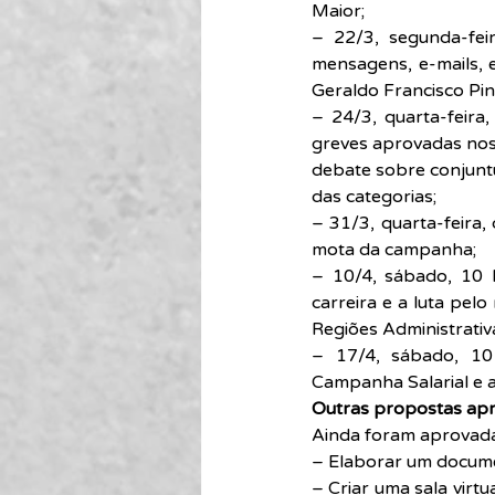
Maior;
– 22/3, segunda-fei
mensagens, e-mails,
Geraldo Francisco Pin
– 24/3, quarta-feira,
greves aprovadas nos 
debate sobre conjuntu
das categorias;
– 31/3, quarta-feira,
mota da campanha;
– 10/4, sábado, 10 h
carreira e a luta pelo
Regiões Administrativas
– 17/4, sábado, 10 
Campanha Salarial e a
Outras propostas ap
Ainda foram aprovada
– Elaborar um docum
– Criar uma sala virt