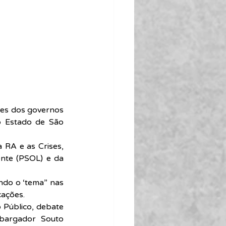
ues dos governos 
o Estado de São 
 RA e as Crises, 
nte (PSOL) e da 
ndo o ‘tema” nas 
cações.
 Público, debate 
bargador  Souto 