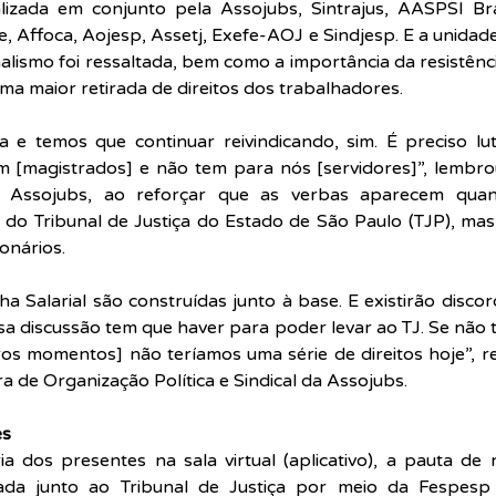
lizada em conjunto pela Assojubs, Sintrajus, AASPSI Bra
e, Affoca, Aojesp, Assetj, Exefe-AOJ e Sindjesp. E a unida
alismo foi ressaltada, bem como a importância da resistênci
uma maior retirada de direitos dos trabalhadores.
a e temos que continuar reivindicando, sim. É preciso lu
em [magistrados] e não tem para nós [servidores]”, lembro
a Assojubs, ao reforçar que as verbas aparecem quan
o Tribunal de Justiça do Estado de São Paulo (TJP), mas 
onários.
 Salarial são construídas junto à base. E existirão disco
ssa discussão tem que haver para poder levar ao TJ. Se não ti
os momentos] não teríamos uma série de direitos hoje”, r
a de Organização Política e Sindical da Assojubs.
es
 dos presentes na sala virtual (aplicativo), a pauta de re
lada junto ao Tribunal de Justiça por meio da Fespesp 