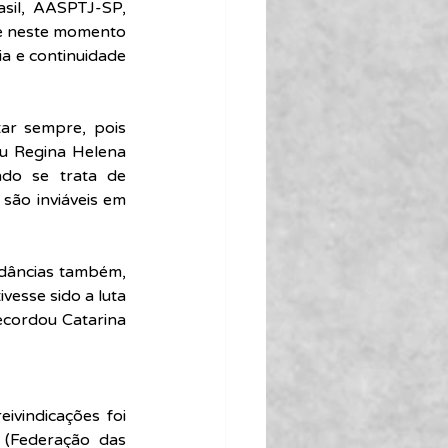
sil, AASPTJ-SP, 
de neste momento 
a e continuidade 
tar sempre, pois 
u Regina Helena 
do se trata de 
são inviáveis em 
rdâncias também, 
vesse sido a luta 
ecordou Catarina 
ivindicações foi 
(Federação das 