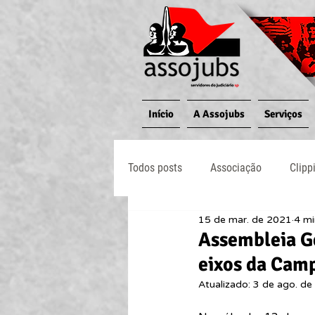
Início
A Assojubs
Serviços
Todos posts
Associação
Clipp
15 de mar. de 2021
4 mi
Jornal O Processo
Judiciário
Assembleia Ge
eixos da Camp
Atualizado:
3 de ago. de