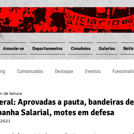
Associe-se
Departamentos
Convênios
Galerias
Notíc
ing
Comunicados
Destaque
Eventos
Funcional
n de leitura
Notícias
Convênios
Vídeos
Informativos
ral: Aprovadas a pauta, bandeiras de
anha Salarial, motes em defesa
 2021