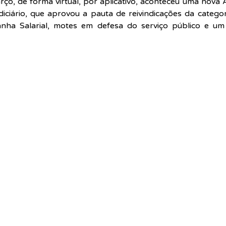
o, de forma virtual, por aplicativo, aconteceu uma nova 
iciário, que aprovou a pauta de reivindicações da categor
anha Salarial, motes em defesa do serviço público e um