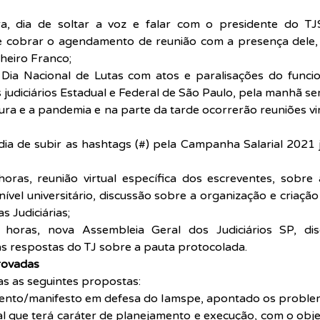
ra, dia de soltar a voz e falar com o presidente do TJ
 e cobrar o agendamento de reunião com a presença dele
heiro Franco;
 Dia Nacional de Lutas com atos e paralisações do funcio
judiciários Estadual e Federal de São Paulo, pela manhã s
ra e a pandemia e na parte da tarde ocorrerão reuniões virt
 dia de subir as hashtags (#) pela Campanha Salarial 2021
oras, reunião virtual específica dos escreventes, sobre a
 nível universitário, discussão sobre a organização e criaçã
 Judiciárias;  
horas, nova Assembleia Geral dos Judiciários SP, dis
s respostas do TJ sobre a pauta protocolada.
rovadas
s as seguintes propostas:
ento/manifesto em defesa do Iamspe, apontado os proble
ual que terá caráter de planejamento e execução, com o obje