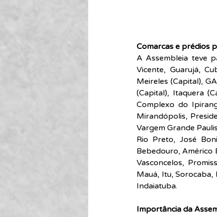
Comarcas e prédios p
A Assembleia teve pa
Vicente, Guarujá, Cu
Meireles (Capital), G
(Capital), Itaquera (C
Complexo do Ipiranga
Mirandópolis, Preside
Vargem Grande Paulista
Rio Preto, José Boni
Bebedouro, Américo B
Vasconcelos, Promis
Mauá, Itu, Sorocaba, 
Indaiatuba.
Importância da Assem