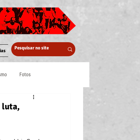
ias
ismo
Fotos
Midia
 luta,