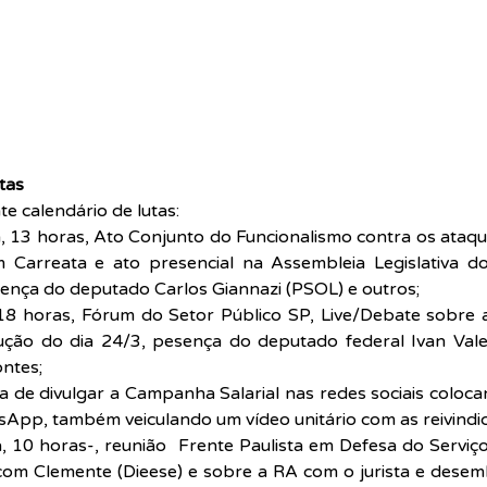
tas
e calendário de lutas:
, 13 horas, Ato Conjunto do Funcionalismo contra os ataq
 Carreata e ato presencial na Assembleia Legislativa d
sença do deputado Carlos Giannazi (PSOL) e outros; 
 18 horas, Fórum do Setor Público SP, Live/Debate sobre a
ção do dia 24/3, pesença do deputado federal Ivan Vale
ontes;
dia de divulgar a Campanha Salarial nas redes sociais coloca
sApp, também veiculando um vídeo unitário com as reivindi
, 10 horas-, reunião  Frente Paulista em Defesa do Serviço
 com Clemente (Dieese) e sobre a RA com o jurista e desem