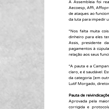
A Assembleia foi rea
Aecoesp, Affi, Affopr
de ataques ao funcion
da luta para impedir 
“Nos falta muita cois
dinheiro para eles t
Assis, presidente d
pagamentos à cúpula d
relação aos seus funci
“A pauta e a Campanha
claro, e é saudável. E
da categoria [em outr
Lutif Morgado, diretor
Pauta de reivindicaçõ
Aprovada pela maioria
corrigida e protoco