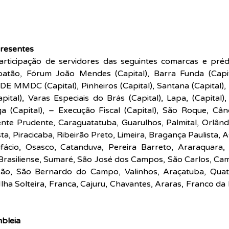
resentes
rticipação de servidores das seguintes comarcas e prédi
batão, Fórum João Mendes (Capital), Barra Funda (Capit
ADE MMDC (Capital), Pinheiros (Capital), Santana (Capital),
apital), Varas Especiais do Brás (Capital), Lapa, (Capital),
 (Capital), – Execução Fiscal (Capital), São Roque, Cândi
nte Prudente, Caraguatatuba, Guarulhos, Palmital, Orlândi
, Piracicaba, Ribeirão Preto, Limeira, Bragança Paulista, As
fácio, Osasco, Catanduva, Pereira Barreto, Araraquara, Ba
rasiliense, Sumaré, São José dos Campos, São Carlos, Camp
são, São Bernardo do Campo, Valinhos, Araçatuba, Quatá
Ilha Solteira, Franca, Cajuru, Chavantes, Araras, Franco da 
bleia