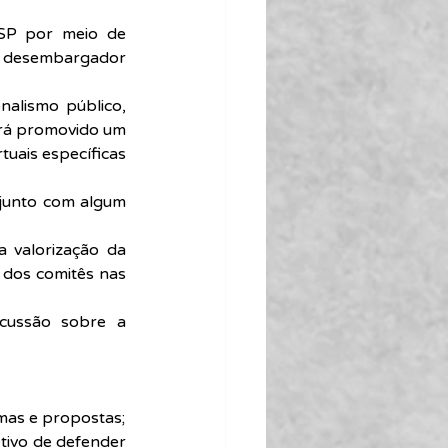
SP por meio de 
, desembargador 
nalismo público, 
erá promovido um 
uais específicas 
 junto com algum 
 valorização da 
o dos comitês nas 
cussão sobre a 
mas e propostas;
tivo de defender 