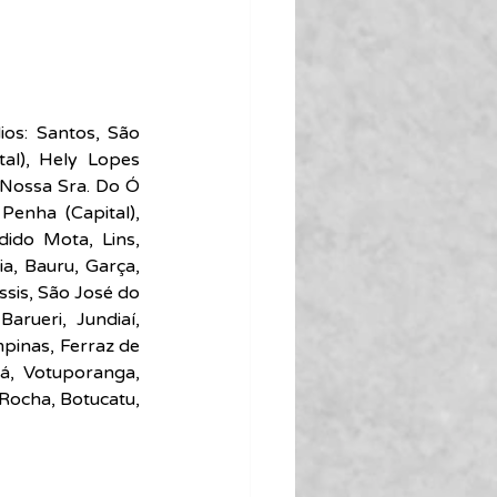
os: Santos, São 
al), Hely Lopes 
 Nossa Sra. Do Ó 
 Penha (Capital), 
do Mota, Lins,  
a, Bauru, Garça, 
sis, São José do 
rueri, Jundiaí, 
inas, Ferraz de 
, Votuporanga, 
Rocha, Botucatu, 