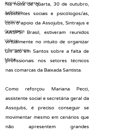
Jornal O Processo
Na noite de quarta, 30 de outubro, 
Judiciário
assistentes sociais e psicólogos/as, 
Notícias
com o apoio da Assojubs, Sintrajus e 
Convênios
AASPSI Brasil, estiveram reunidos 
Vídeos
virtualmente no intuito de organizar 
Informativos
um ato em Santos sobre a falta de 
Midia
profissionais nos setores técnicos 
nas comarcas da Baixada Santista.
Como reforçou Mariana Pecci, 
assistente social e secretária geral da 
Assojubs, é preciso conseguir se 
movimentar mesmo em cenários que 
não apresentem grandes 