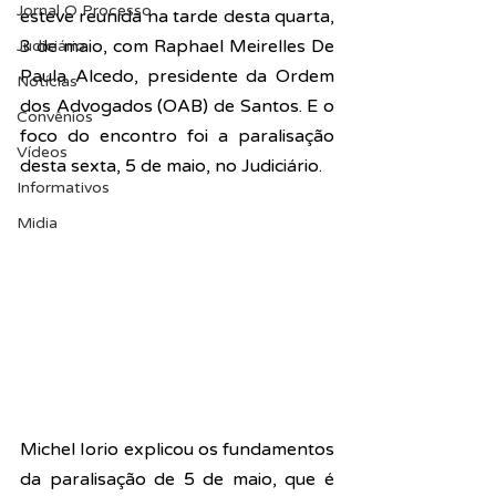
Jornal O Processo
esteve reunida na tarde desta quarta, 
3 de maio, com Raphael Meirelles 
De 
Judiciário
Paula Alcedo
, presidente da Ordem 
Notícias
dos Advogados (OAB) de Santos. E o 
Convênios
foco do encontro foi a paralisação 
Vídeos
desta sexta, 5 de maio, no Judiciário.
Informativos
Midia
Michel Iorio explicou os fundamentos 
da paralisação de 5 de maio, que é 