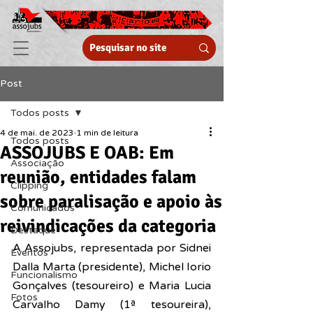
Post
Todos posts
4 de mai. de 2023
1 min de leitura
Todos posts
ASSOJUBS E OAB: Em
Associação
reunião, entidades falam
Clipping
sobre paralisação e apoio às
Comunicados
reivindicações da categoria
Destaque
A Assojubs, representada por Sidnei 
Eventos
Dalla Marta (presidente), Michel Iorio 
Funcionalismo
Gonçalves (tesoureiro) e Maria Lucia 
Fotos
Carvalho Damy (1ª tesoureira), 