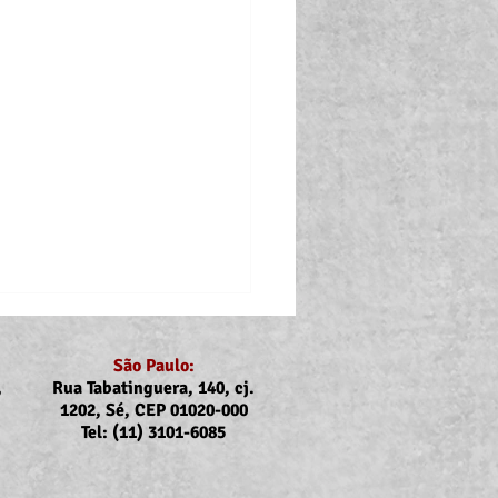
São Paulo:
,
Rua Tabatinguera, 140, cj.
1202, Sé, CEP 01020-000
Tel: (11) 3101-6085