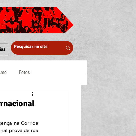
ias
ismo
Fotos
Midia
ernacional
ença na Corrida 
nal prova de rua 