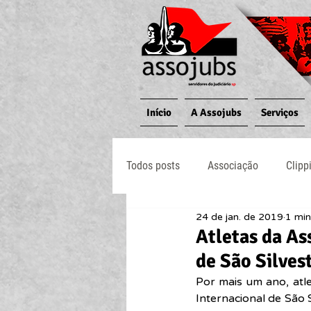
Início
A Assojubs
Serviços
Todos posts
Associação
Clipp
24 de jan. de 2019
1 min
Jornal O Processo
Judiciário
Atletas da As
de São Silves
Por mais um ano, atl
Internacional de São 