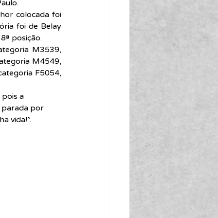
aulo.
hor colocada foi 
ria foi de Belay 
 8ª posição.
ategoria M3539, 
ategoria M4549, 
ategoria F5054, 
pois a 
a parada por 
a vida!”.