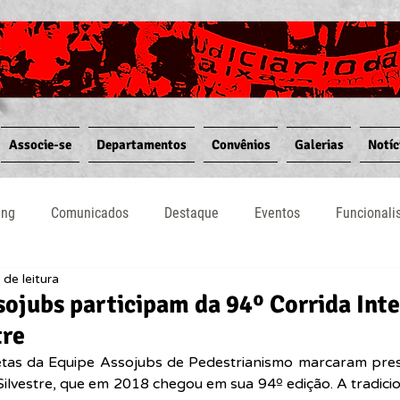
Associe-se
Departamentos
Convênios
Galerias
Notíc
ing
Comunicados
Destaque
Eventos
Funcional
 de leitura
Notícias
Convênios
Vídeos
Informativos
sojubs participam da 94º Corrida Int
tre
etas da Equipe Assojubs de Pedestrianismo marcaram pres
Silvestre, que em 2018 chegou em sua 94º edição. A tradicio