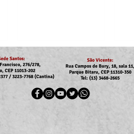
Sede Santos:
São Vicente:
Francisco, 276/278,
Rua Campos de Bury, 18, sala 11
o, CEP 11013-202
Parque Bitaru, CEP 11310-350
-2377 / 3223-7768 (Cantina)
Tel: (13) 3468-2665
Recomposição do auxílio-
Comu
saúde: Implementação dos
Reaj
novos valores entra na folha
agos
de julho (pagamento em
agosto)