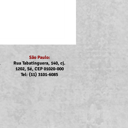
São Paulo:
,
Rua Tabatinguera, 140, cj.
1202, Sé, CEP 01020-000
Tel: (11) 3101-6085
nicado Assojubs:
uste Unimed Odonto em
to (2026)