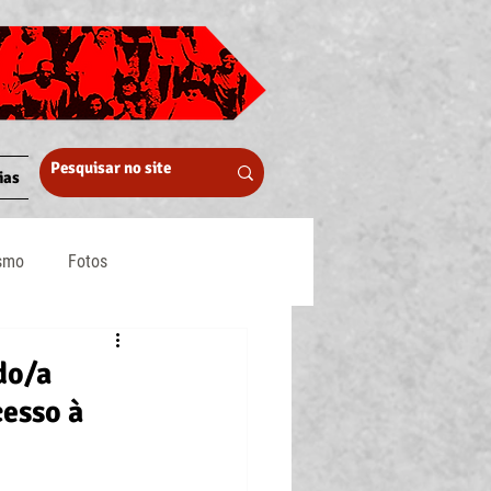
ias
ismo
Fotos
Midia
do/a
cesso à