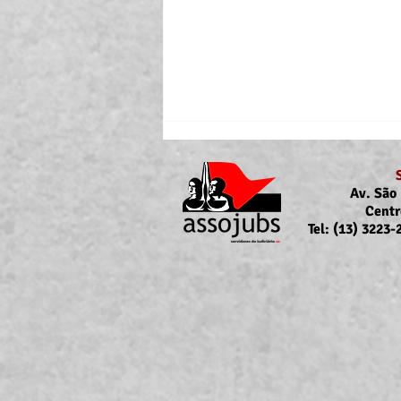
Av. São 
Centr
Tel: (13) 3223
Portaria Nº 10.855/2026
sobre a atualização da
concessão do auxílio-saúde
para servidores/as ativos/as e
inativos/as