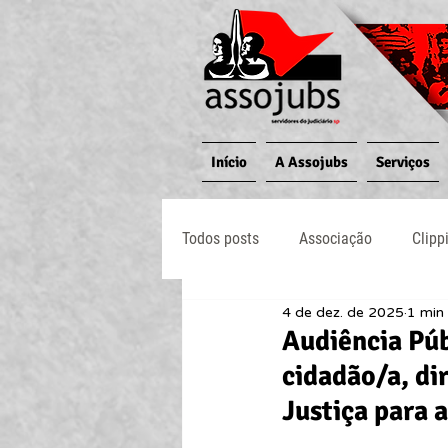
Início
A Assojubs
Serviços
Todos posts
Associação
Clipp
4 de dez. de 2025
1 min 
Jornal O Processo
Judiciário
Audiência Púb
cidadão/a, di
Justiça para 