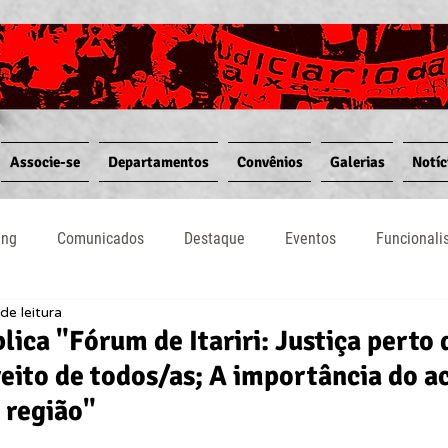
Associe-se
Departamentos
Convênios
Galerias
Notíc
ing
Comunicados
Destaque
Eventos
Funcional
de leitura
Notícias
Convênios
Vídeos
Informativos
lica "Fórum de Itariri: Justiça perto 
reito de todos/as; A importância do a
a região"