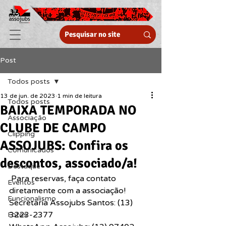
Post
Todos posts
13 de jun. de 2023
1 min de leitura
Todos posts
BAIXA TEMPORADA NO
Associação
CLUBE DE CAMPO
Clipping
ASSOJUBS: Confira os
Comunicados
descontos, associado/a!
Destaque
 Para reservas, faça contato 
Eventos
diretamente com a associação!
Funcionalismo
Secretaria Assojubs Santos: (13) 
3223-2377
Fotos