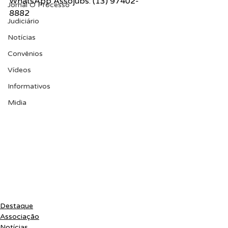
WhatsApp Assojubs: (13) 97402-
Jornal O Processo
8882
Judiciário
Notícias
Convênios
Vídeos
Informativos
Midia
Destaque
Associação
Notícias