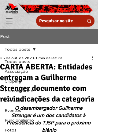
Post
Todos posts
25 de out. de 2023
1 min de leitura
Todos posts
CARTA ABERTA: Entidades
Associação
entregam a Guilherme
Clipping
Strenger documento com
Comunicados
reivindicações da categoria
Destaque
O desembargador Guilherme 
Eventos
Strenger é um dos candidatos à 
Funcionalismo
Presidência do TJSP para o próximo 
biênio
Fotos