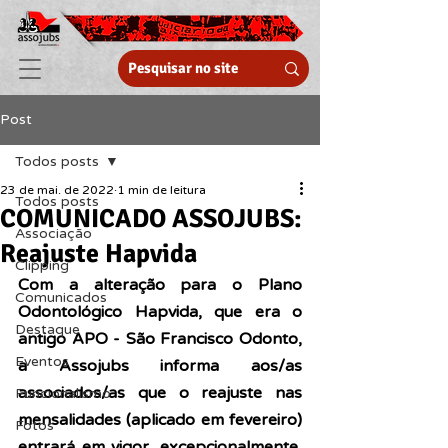
Post
Todos posts
23 de mai. de 2022
1 min de leitura
Todos posts
COMUNICADO ASSOJUBS:
Associação
Reajuste Hapvida
Clipping
Com a alteração para o Plano 
Comunicados
Odontológico Hapvida, que era o 
Destaque
antigo APO - São Francisco Odonto, 
Eventos
a Assojubs informa aos/as 
associados/as que o reajuste nas 
Funcionalismo
mensalidades (aplicado em fevereiro) 
Fotos
entrará em vigor, excepcionalmente, 