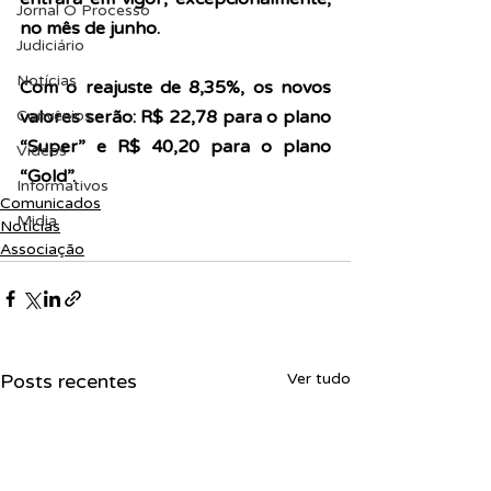
Jornal O Processo
no mês de junho.
Judiciário
Notícias
Com o reajuste de 8,35%, os novos 
Convênios
valores serão: R$ 22,78 para o plano 
“Super” e R$ 40,20 para o plano 
Vídeos
“Gold”.
Informativos
Comunicados
Midia
Notícias
Associação
Posts recentes
Ver tudo