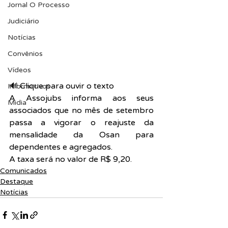
Jornal O Processo
Judiciário
Notícias
Convênios
Vídeos
🔊 Clique para ouvir o texto  
Informativos
A Assojubs informa aos seus 
Midia
associados que no mês de setembro 
passa a vigorar o reajuste da 
mensalidade da Osan para 
dependentes e agregados.
A taxa será no valor de R$ 9,20.
Comunicados
Destaque
Notícias