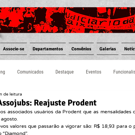
Associe-se
Departamentos
Convênios
Galerias
Notíc
ing
Comunicados
Destaque
Eventos
Funcional
n de leitura
Notícias
Convênios
Vídeos
Informativos
ssojubs: Reajuste Prodent
os associados usuários da Prodent que as mensalidades d
 agosto.
vos valores que passarão a vigorar são: R$ 18,93 para o 
o “Diamond”.