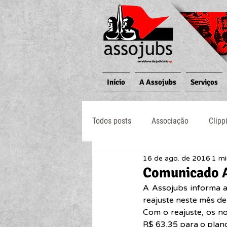
Início
A Assojubs
Serviços
Todos posts
Associação
Clipp
16 de ago. de 2016
1 mi
Jornal O Processo
Judiciário
Comunicado A
A Assojubs informa a
reajuste neste mês de
Com o reajuste, os no
R$ 63,35 para o plan