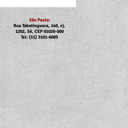
São Paulo:
,
Rua Tabatinguera, 140, cj.
1202, Sé, CEP 01020-000
Tel: (11) 3101-6085
p: Atualização do valor
uxílios Creche-Escola e a
 com deficiência