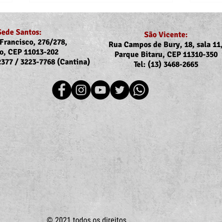
Sede Santos:
São Vicente:
Francisco, 276/278,
Rua Campos de Bury, 18, sala 11
o, CEP 11013-202
Parque Bitaru, CEP 11310-350
-2377 / 3223-7768 (Cantina)
Tel: (13) 3468-2665
Recomposição do auxílio-
Dejes
saúde: Implementação dos
dos a
novos valores entra na folha
filho
de julho (pagamento em
agosto)
© 2021 todos os direitos