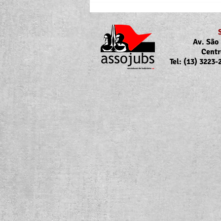
Av. São 
Centr
Tel: (13) 3223
Portaria Nº 10.855/2026
sobre a atualização da
concessão do auxílio-saúde
para servidores/as ativos/as e
inativos/as