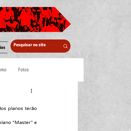
ias
ismo
Fotos
Midia
os planos terão 
plano “Master” e 