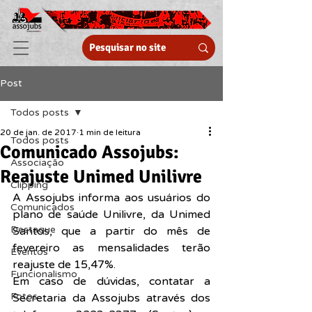
Post
Todos posts
20 de jan. de 2017
1 min de leitura
Todos posts
Comunicado Assojubs:
Associação
Reajuste Unimed Unilivre
Clipping
A Assojubs informa aos usuários do 
Comunicados
plano de saúde Unilivre, da Unimed 
Destaque
Santos, que a partir do mês de 
fevereiro as mensalidades terão 
Eventos
reajuste de 15,47%.
Funcionalismo
Em caso de dúvidas, contatar a 
Fotos
Secretaria da Assojubs através dos 