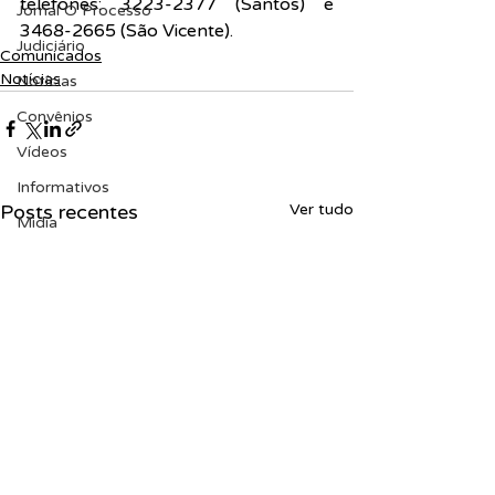
telefones: 3223-2377 (Santos) e 
Jornal O Processo
3468-2665 (São Vicente).
Judiciário
Comunicados
Notícias
Notícias
Convênios
Vídeos
Informativos
Posts recentes
Ver tudo
Midia