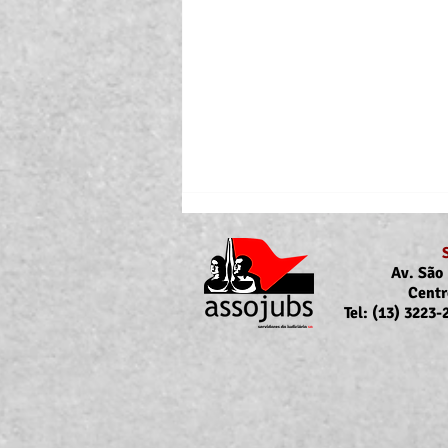
Av. São 
Centr
Tel: (13) 3223
Portaria Nº 10.855/2026
sobre a atualização da
concessão do auxílio-saúde