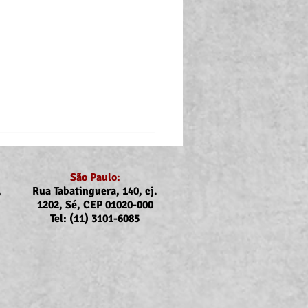
São Paulo:
,
Rua Tabatinguera, 140, cj.
1202, Sé, CEP 01020-000
Tel: (11) 3101-6085
p: Atualização do valor
uxílios Creche-Escola e a
 com deficiência