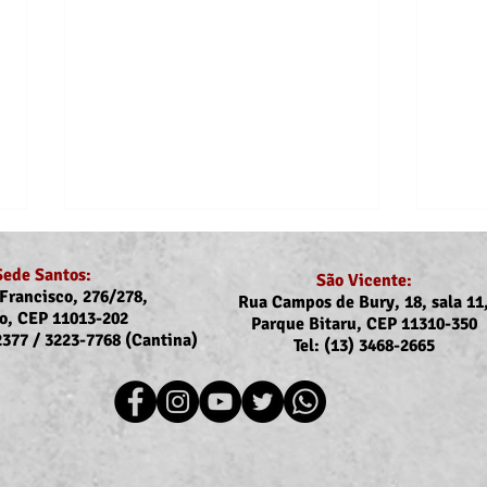
Sede Santos:
São Vicente:
Francisco, 276/278,
Rua Campos de Bury, 18, sala 11
o, CEP 11013-202
Parque Bitaru, CEP 11310-350
-2377 / 3223-7768 (Cantina)
Tel: (13) 3468-2665
Recomposição do auxílio-
Dejes
saúde: Implementação dos
dos a
novos valores entra na folha
filho