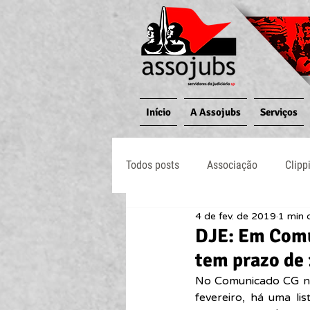
Início
A Assojubs
Serviços
Todos posts
Associação
Clipp
4 de fev. de 2019
1 min d
Jornal O Processo
Judiciário
DJE: Em Comu
tem prazo de 
No Comunicado CG nº 
fevereiro, há uma li