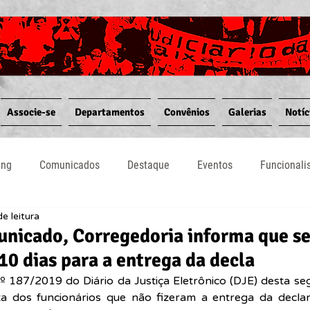
Associe-se
Departamentos
Convênios
Galerias
Notíc
ing
Comunicados
Destaque
Eventos
Funcional
e leitura
Notícias
Convênios
Vídeos
Informativos
nicado, Corregedoria informa que se
10 dias para a entrega da decla
187/2019 do Diário da Justiça Eletrônico (DJE) desta segu
sta dos funcionários que não fizeram a entrega da declara