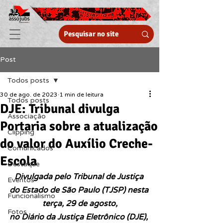
Post
Todos posts
30 de ago. de 2023
1 min de leitura
Todos posts
DJE: Tribunal divulga
Associação
Portaria sobre a atualização
Clipping
do valor do Auxílio Creche-
Comunicados
Escola
Destaque
Divulgada pelo Tribunal de Justiça 
Eventos
do Estado de São Paulo (TJSP) nesta 
Funcionalismo
terça, 29 de agosto,
Fotos
no Diário da Justiça Eletrônico (DJE), 