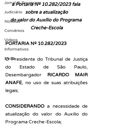
Jornal O Processo
a Portaria Nº 10.282/2023 fala 
sobre a atualização
Judiciário
do valor do Auxílio do Programa 
Notícias
Creche-Escola
Convênios
Vídeos
PORTARIA Nº 10.282/2023 
Informativos
Midia
O Presidente do Tribunal de Justiça 
do Estado de São Paulo, 
Desembargador 
RICARDO MAIR 
ANAFE
, no uso de suas atribuições 
legais; 
CONSIDERANDO
 a necessidade de 
atualização do valor do Auxílio do 
Programa Creche-Escola; 