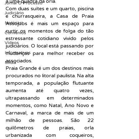
a uma quadra da orla.
Jornal O Processo
Com duas suítes e um quarto, piscina 
Judiciário
e churrasqueira, a Casa de Praia 
Notícias
Assojubs é mais um espaço para 
curtir os momentos de folga do tão 
Convênios
estressante cotidiano vivido pelos 
Vídeos
judiciários. O local está passando por 
Informativos
mudanças para melhor receber os 
associados.
Midia
Praia Grande é um dos destinos mais 
procurados no litoral paulista. Na alta 
temporada, a população flutuante 
aumenta até quatro vezes, 
ultrapassando em determinados 
momentos, como Natal, Ano Novo e 
Carnaval, a marca de mais de um 
milhão de pessoas. São 22 
quilômetros de praias, orla 
urbanizada com coqueiros, 