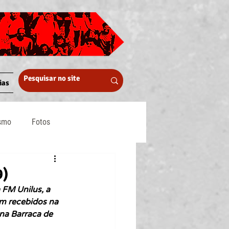
ias
ismo
Fotos
Midia
9)
FM Unilus, a 
am recebidos na 
na Barraca de 