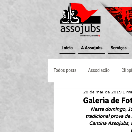
Início
A Assojubs
Serviços
Todos posts
Associação
Clipp
20 de mai. de 2019
1 mi
Jornal O Processo
Judiciário
Galeria de Fo
Neste domingo, 19
tradicional prova de 
Cantina Assojubs, a