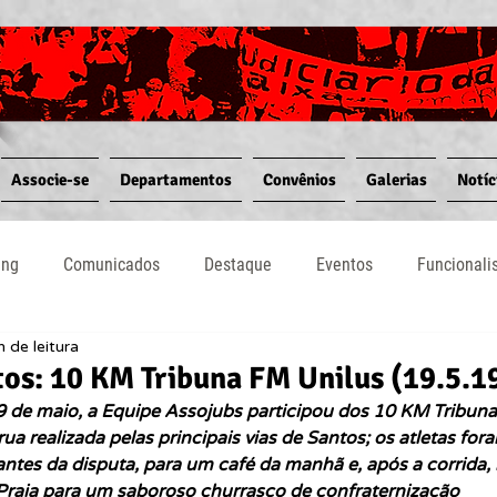
Associe-se
Departamentos
Convênios
Galerias
Notíc
ing
Comunicados
Destaque
Eventos
Funcional
n de leitura
Notícias
Convênios
Vídeos
Informativos
tos: 10 KM Tribuna FM Unilus (19.5.1
 de maio, a Equipe Assojubs participou dos 10 KM Tribuna 
rua realizada pelas principais vias de Santos; os atletas for
ntes da disputa, para um café da manhã e, após a corrida, 
Praia para um saboroso churrasco de confraternização