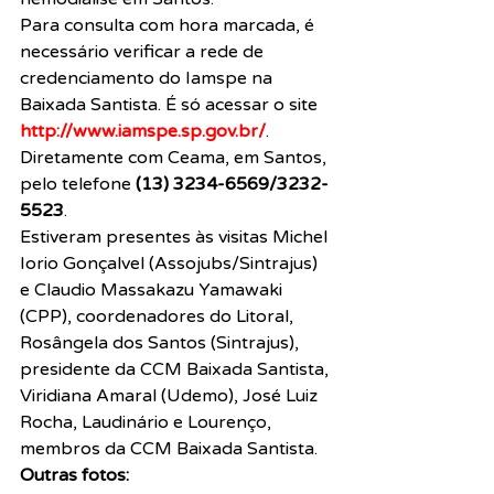
Para consulta com hora marcada, é 
necessário verificar a rede de 
credenciamento do Iamspe na 
Baixada Santista. É só acessar o site 
http://www.iamspe.sp.gov.br/
. 
Diretamente com Ceama, em Santos, 
pelo telefone 
(13) 3234-6569/3232-
5523
.
Estiveram presentes às visitas Michel 
Iorio Gonçalvel (Assojubs/Sintrajus) 
e Claudio Massakazu Yamawaki 
(CPP), coordenadores do Litoral, 
Rosângela dos Santos (Sintrajus), 
presidente da CCM Baixada Santista, 
Viridiana Amaral (Udemo), José Luiz 
Rocha, Laudinário e Lourenço, 
membros da CCM Baixada Santista.
Outras fotos: