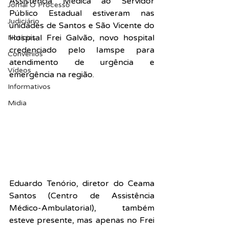
Assistência Médica ao Servidor 
Jornal O Processo
Público Estadual estiveram nas 
Judiciário
unidades de Santos e São Vicente do 
Hospital Frei Galvão, novo hospital 
Notícias
credenciado pelo Iamspe para 
Convênios
atendimento de urgência e 
Vídeos
emergência na região.
Informativos
Midia
Eduardo Tenório, diretor do Ceama 
Santos (Centro de Assistência 
Médico-Ambulatorial), também 
esteve presente, mas apenas no Frei 