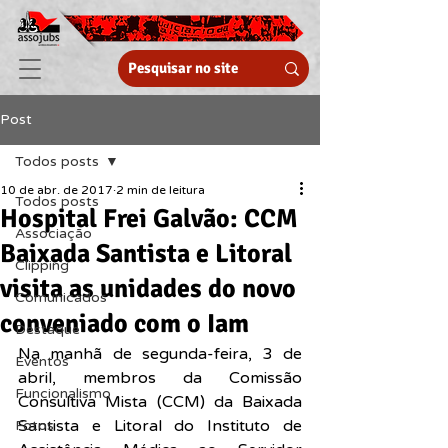
Post
Todos posts
10 de abr. de 2017
2 min de leitura
Todos posts
Hospital Frei Galvão: CCM
Associação
Baixada Santista e Litoral
Clipping
visita as unidades do novo
Comunicados
conveniado com o Iam
Destaque
Na manhã de segunda-feira, 3 de 
Eventos
abril, membros da Comissão 
Funcionalismo
Consultiva Mista (CCM) da Baixada 
Santista e Litoral do Instituto de 
Fotos