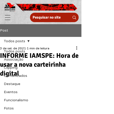
Post
Todos posts
3 de set. de 2021
1 min de leitura
Todos posts
INFORME IAMSPE: Hora de
Associação
usar a nova carteirinha
Clipping
digital
Comunicados
Destaque
Eventos
Funcionalismo
Fotos