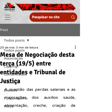
Post
Todos posts
20 de mai.
3 min de leitura
Todos posts
Mesa de Negociação desta
Associação
terça (19/5) entre
Clipping
entidades e Tribunal de
Comunicados
Justiça
Destaque
A questão das perdas salariais e as 
Eventos
majorações dos auxílios saúde, 
Funcionalismo
alimentação, creche, criação de 
Fotos