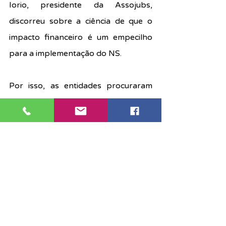
Iorio, presidente da Assojubs, 
discorreu sobre a ciência de que o 
impacto financeiro é um empecilho 
para a implementação do NS.
Por isso, as entidades procuraram 
alternativas, como o estudo da 
Assojubs em parceria com o Dieese 
(Departamento Intersindical de 
Estatística e Estudos 
Socioeconômicos) que fala de um 
avanço gradual dessa 
implementação.