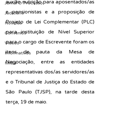
auxílio nutrição para aposentados/as 
Jornal O Processo
e pensionistas e a proposição de 
Judiciário
Projeto de Lei Complementar (PLC) 
Notícias
para instituição de Nível Superior 
Convênios
para o cargo de Escrevente foram os 
Vídeos
itens de pauta da Mesa de 
Informativos
Negociação, entre as entidades 
Midia
representativas dos/as servidores/as 
e o Tribunal de Justiça do Estado de 
São Paulo (TJSP), na tarde desta 
terça, 19 de maio.