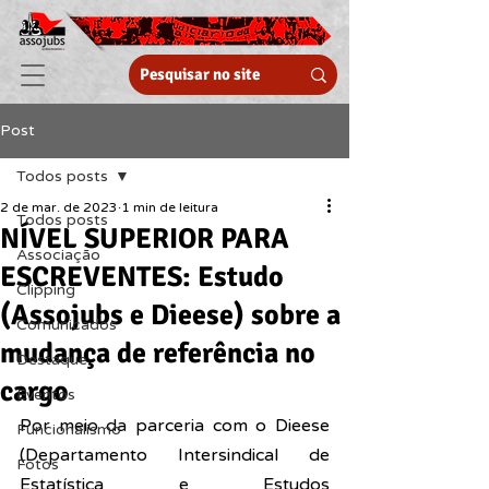
Post
Todos posts
2 de mar. de 2023
1 min de leitura
Todos posts
NÍVEL SUPERIOR PARA
Associação
ESCREVENTES: Estudo
Clipping
(Assojubs e Dieese) sobre a
Comunicados
mudança de referência no
Destaque
cargo
Eventos
Por meio da parceria com o 
Dieese 
Funcionalismo
(Departamento Intersindical de 
Fotos
Estatística e Estudos 