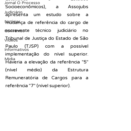
Jornal O Processo
Socioeconômicos), a Assojubs 
Judiciário
apresenta um e
studo sobre a 
Notícias
mudança de referência do cargo de 
escrevente técnico judiciário no 
Convênios
Tribunal de Justiça do Estado de São 
Vídeos
Paulo (TJSP)
 com a possível 
Informativos
implementação do nível superior. 
Midia
Haveria a elevação da referência "5" 
(nível médio) da Estrutura 
Remuneratória de Cargos para a 
referência "7" (nível superior).