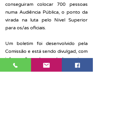
conseguiram colocar 700 pessoas 
numa Audiência Pública, o ponto da 
virada na luta pelo Nível Superior 
para os/as oficiais.
Um boletim foi desenvolvido pela 
Comissão e está sendo divulgad, com 
informações sobre o nível superior e 
as demais demandas da Campanha 
Salarial. O material está sendo 
distribuído nas comarcas e disponível 
nas redes sociais.
Próxima Reunião da CGE
A próxima reunião da Comissão 
Geral de Escreventes será em 24 de 
agosto, às 10 horas.