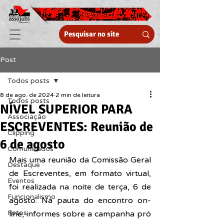
Post
Todos posts
8 de ago. de 2024
2 min de leitura
Todos posts
NÍVEL SUPERIOR PARA
Associação
ESCREVENTES: Reunião de
Clipping
6 de agosto
Comunicados
Mais uma reunião da Comissão Geral 
Destaque
de Escreventes, em formato virtual, 
Eventos
foi realizada na noite de terça, 6 de 
Funcionalismo
agosto. Na pauta do encontro on-
Fotos
line, 
informes sobre a campanha pró 