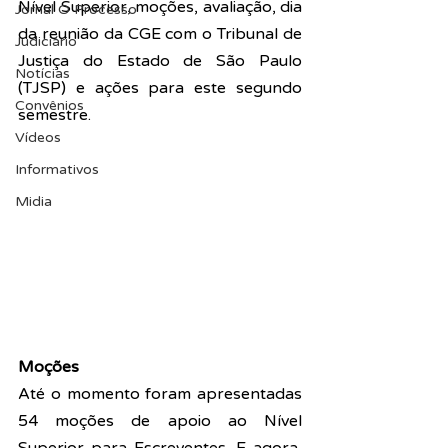
Nível Superior, moções, avaliação, dia 
Jornal O Processo
da reunião da CGE com o Tribunal de 
Judiciário
Justiça do Estado de São Paulo 
Notícias
(TJSP) e ações para este segundo 
Convênios
semestre.
Vídeos
Informativos
Midia
Moções
Até o momento foram apresentadas 
54 moções de apoio ao Nível 
Superior para Escreventes. E agora, 