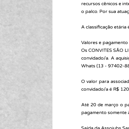
recursos cênicos e in
o palco. Por sua atuaç
A classificação etária 
Valores e pagamento
Os 
CONVITES SÃO L
convidado/a. A aquis
Whats (13 - 97402-88
O valor para associad
convidado/a é R$ 120,
Até 20 de março o pa
pagamento somente à 
Saída da Assojubs Sa