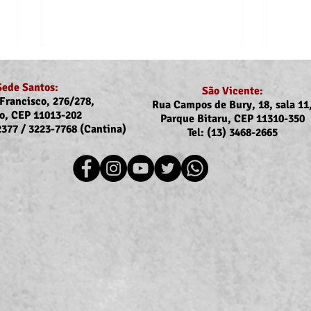
Sede Santos:
São Vicente:
Francisco, 276/278,
Rua Campos de Bury, 18, sala 11
o, CEP 11013-202
Parque Bitaru, CEP 11310-350
-2377 / 3223-7768 (Cantina)
Tel: (13) 3468-2665
Recomposição do auxílio-
Assoj
saúde: Implementação dos
coma
novos valores entra na folha
Ubat
de julho (pagamento em
Ilha
agosto)