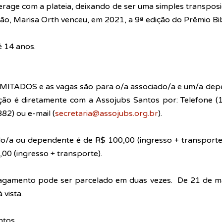
terage com a plateia, deixando de ser uma simples transposiç
ão, Marisa Orth venceu, em 2021, a 9ª edição do Prêmio Bibi
é 14 anos.
IMITADOS
 e as vagas são para o/a associado/a e um/a dep
ição é diretamente com a Assojubs Santos por: Telefone (1
82) ou e-mail (
secretaria@assojubs.org.br
).
o/a ou dependente é de R$ 100,00 (ingresso + transporte)
00 (ingresso + transporte). 
gamento pode ser parcelado em duas vezes.  De 21 de mar
vista.
ntos