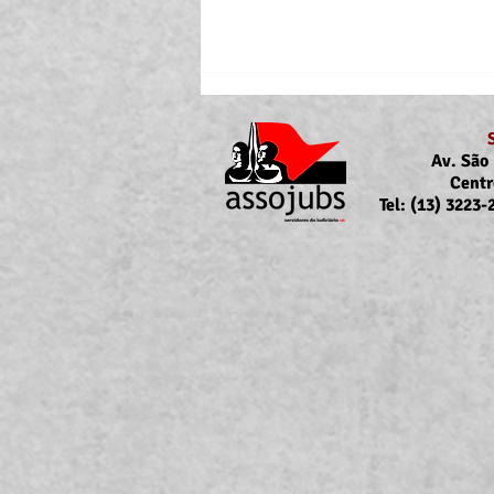
Av. São 
Centr
Tel: (13) 3223
Portaria Nº 10.855/2026
sobre a atualização da
concessão do auxílio-saúde
para servidores/as ativos/as e
inativos/as