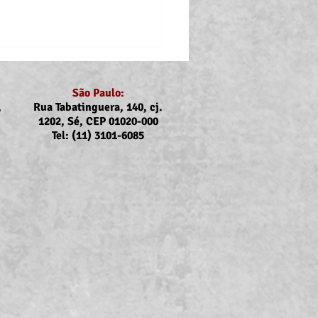
São Paulo:
,
Rua Tabatinguera, 140, cj.
1202, Sé, CEP 01020-000
Tel: (11) 3101-6085
ubs e Sintrajus nas
rcas de Registro, Iguape,
uba, Caraguatatuba e
bela