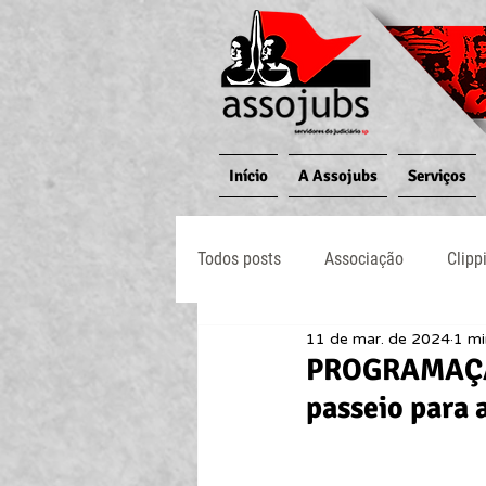
Início
A Assojubs
Serviços
Todos posts
Associação
Clipp
11 de mar. de 2024
1 mi
Jornal O Processo
Judiciário
PROGRAMAÇÃO
passeio para 