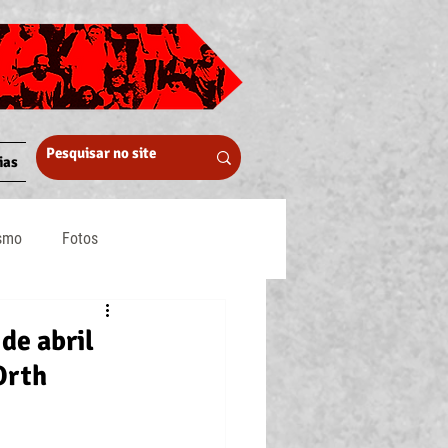
ias
ismo
Fotos
Midia
e abril
Orth