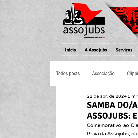
Início
A Assojubs
Serviços
Todos posts
Associação
Clipp
22 de abr. de 2024
1 min
Jornal O Processo
Judiciário
SAMBA DO/A
ASSOJUBS: Em
Comemorativo ao Dia
Praia da Assojubs, no