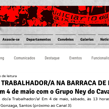
Associe-se
Departamentos
Convênios
Galerias
Notíc
ing
Comunicados
Destaque
Eventos
Funcional
 de leitura
Notícias
Convênios
Vídeos
Informativos
 TRABALHADOR/A NA BARRACA DE 
 4 de maio com o Grupo Ney do Cav
 do/a Trabalhador/a! Em 4 de maio, sábado, às 13 horas
 Gonzaga, Santos (próximo ao Canal 3).