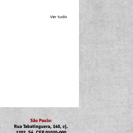
Ver tudo
São Paulo:
,
Rua Tabatinguera, 140, cj.
1202, Sé, CEP 01020-000