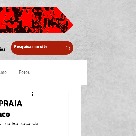
ias
ismo
Fotos
Midia
PRAIA
aco
, na Barraca de 