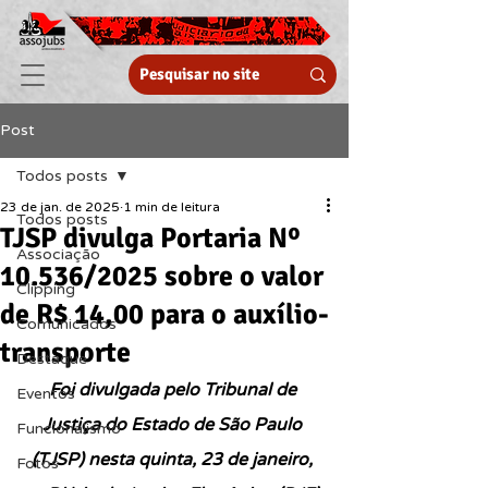
Post
Todos posts
23 de jan. de 2025
1 min de leitura
Todos posts
TJSP divulga Portaria Nº
Associação
10.536/2025 sobre o valor
Clipping
de R$ 14,00 para o auxílio-
Comunicados
transporte
Destaque
Foi divulgada pelo 
Tribunal de 
Eventos
Justiça do Estado de São Paulo 
Funcionalismo
(TJSP)
 n
esta quinta, 23 de janeiro, 
Fotos