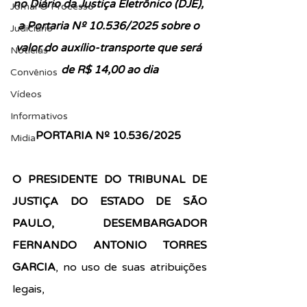
no 
Diário da Justiça Eletrônico (DJE), 
Jornal O Processo
a Portaria 
Nº 10.536/2025 sobre o 
Judiciário
valor do auxílio-transporte que será 
Notícias
de R$ 14,00 ao dia
Convênios
Vídeos
Informativos
PORTARIA Nº 10.536/2025 
Midia
O PRESIDENTE DO TRIBUNAL DE 
JUSTIÇA DO ESTADO DE SÃO 
PAULO, DESEMBARGADOR 
FERNANDO ANTONIO TORRES 
GARCIA
, no uso de suas atribuições 
legais, 