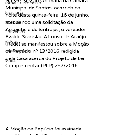
Na 36ª Sessão Ordinária da Câmara 
Jornal O Processo
Municipal de Santos, ocorrida na 
Judiciário
noite desta quinta-feira, 16 de junho, 
atendendo uma solicitação da 
Notícias
Assojubs e do Sintrajus, o vereador 
Convênios
Evaldo Stanislau Affonso de Araújo 
Vídeos
(Rede) se manifestou sobre a Moção 
de Repúdio nº 13/2016 redigida 
Informativos
pela Casa acerca do Projeto de Lei 
Midia
Complementar (PLP) 257/2016.
A Moção de Repúdio foi assinada 