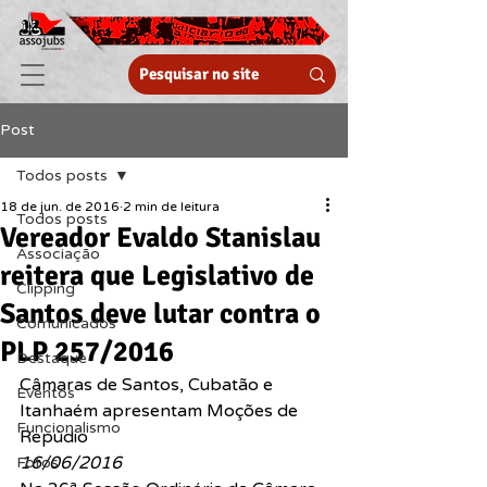
Post
Todos posts
18 de jun. de 2016
2 min de leitura
Todos posts
Vereador Evaldo Stanislau
Associação
reitera que Legislativo de
Clipping
Santos deve lutar contra o
Comunicados
PLP 257/2016
Destaque
Câmaras de Santos, Cubatão e 
Eventos
Itanhaém apresentam Moções de 
Funcionalismo
Repúdio
16/06/2016
Fotos